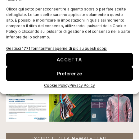
soddisfa inoltre l’esigenza di Delsey di avvalersi di un
Clicca qui sotto per acconsentire a quanto sopra o per fare scelte
dettagliate. Le tue scelte saranno applicate solamente a questo
software in grado di integrarsi facilmente con il
sito. È possibile modificare le impostazioni in qualsiasi momento,
sistema ERP di Microsoft già presente in azienda.
compreso il ritiro del consenso, utilizzando i pulsanti della Cookie
Policy o cliccando sul pulsante di gestione del consenso nella parte
inferiore dello schermo.
Gestisci 1771 fornitori
Per saperne di più su questi scopi
Tag:
Delsey
moda
PLM
retail
TXT
valigeria
ACCETTA
EDICOLA WEB
Preferenze
Cookie Policy
Privacy Policy
ISCRIVITI ALLA NEWSLETTER