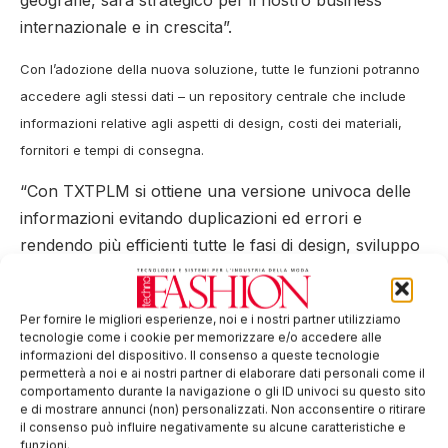
internazionale e in crescita”.
Con l’adozione della nuova soluzione, tutte le funzioni potranno
accedere agli stessi dati – un repository centrale che include
informazioni relative agli aspetti di design, costi dei materiali,
fornitori e tempi di consegna.
“Con TXTPLM si ottiene una versione univoca delle
informazioni evitando duplicazioni ed errori e
rendendo più efficienti tutte le fasi di design, sviluppo
e fornitura”, aggiunge Simone Pozzi, VP Sales &
Marketing di TXT.
Per fornire le migliori esperienze, noi e i nostri partner utilizziamo
tecnologie come i cookie per memorizzare e/o accedere alle
Sylvie Maillard, Group CIO di Delsey, ha spiegato
informazioni del dispositivo. Il consenso a queste tecnologie
come la scelta sia ricaduta su TXT per il suo know-
permetterà a noi e ai nostri partner di elaborare dati personali come il
comportamento durante la navigazione o gli ID univoci su questo sito
how e per l’esperienza nei comparti Fashion, Retail e
e di mostrare annunci (non) personalizzati. Non acconsentire o ritirare
Lusso, così come per l’ampia gamma di soluzioni di
il consenso può influire negativamente su alcune caratteristiche e
funzioni.
supply chain, forecasting e approvvigionamento. TXT