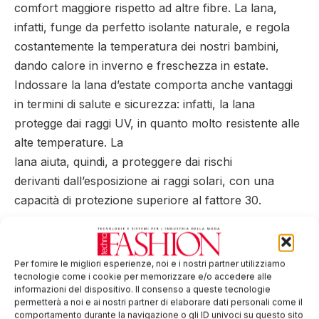
comfort maggiore rispetto ad altre fibre. La lana,
infatti, funge da perfetto isolante naturale, e regola
costantemente la temperatura dei nostri bambini,
dando calore in inverno e freschezza in estate.
Indossare la lana d’estate comporta anche vantaggi
in termini di salute e sicurezza: infatti, la lana
protegge dai raggi UV, in quanto molto resistente alle
alte temperature. La
lana aiuta, quindi, a proteggere dai rischi
derivanti dall’esposizione ai raggi solari, con una
capacità di protezione superiore al fattore 30.
La polivalenza della lana si esprime nella capacità
di essere adatta a molteplici usi per il prodotto
Per fornire le migliori esperienze, noi e i nostri partner utilizziamo
finito, dall’abbigliamento quotidiano fino a quello per
tecnologie come i cookie per memorizzare e/o accedere alle
lo sport: è una fibra dalle performance naturali che
informazioni del dispositivo. Il consenso a queste tecnologie
permetterà a noi e ai nostri partner di elaborare dati personali come il
si adatta al calore corporeo e fornisce un microclima
comportamento durante la navigazione o gli ID univoci su questo sito