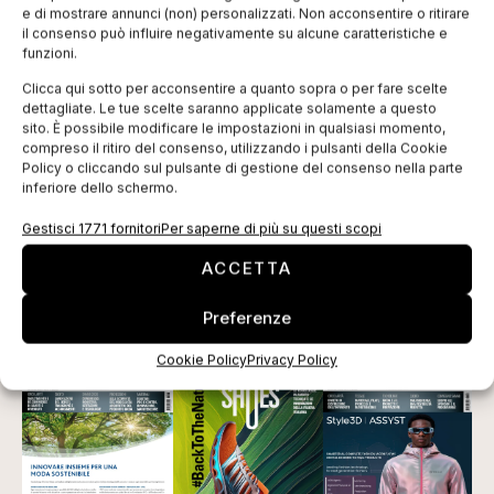
in grado di assicurare sempre la giusta
e di mostrare annunci (non) personalizzati. Non acconsentire o ritirare
il consenso può influire negativamente su alcune caratteristiche e
temperatura, evitando la sensazione di caldo
funzioni.
eccessivo e permettendo la gestione della
Clicca qui sotto per acconsentire a quanto sopra o per fare scelte
traspirazione. La lana assorbe il sudore che si crea
dettagliate. Le tue scelte saranno applicate solamente a questo
durante uno sforzo e lo rilascia sottoforma di vapore
sito. È possibile modificare le impostazioni in qualsiasi momento,
compreso il ritiro del consenso, utilizzando i pulsanti della Cookie
acqueo, assicurando così una pelle sempre asciutta.
Policy o cliccando sul pulsante di gestione del consenso nella parte
La naturale elasticità della lana, estendibile fino al
inferiore dello schermo.
30% senza danneggiarsi, la rende quindi
Gestisci 1771 fornitori
Per saperne di più su questi scopi
particolarmente adatta all’uso sportivo.
ACCETTA
Tag:
Biella
IWTO
lana
traspirante
Preferenze
EDICOLA WEB
Cookie Policy
Privacy Policy