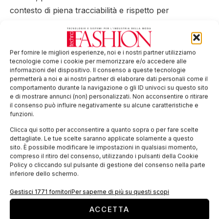
contesto di piena tracciabilità e rispetto per
l’ambiente. Il consorzio the WOOl Company ha sede
a Miagliano (Biella) .
Gomitolo Rosa : un colore rosa dalla formula
Per fornire le migliori esperienze, noi e i nostri partner utilizziamo
tecnologie come i cookie per memorizzare e/o accedere alle
registrata che verrà usato in tutti i prodotti che man
informazioni del dispositivo. Il consenso a queste tecnologie
mano nasceranno dalla fantasia e dalla creatività di
permetterà a noi e ai nostri partner di elaborare dati personali come il
comportamento durante la navigazione o gli ID univoci su questo sito
chi vorrà partecipare all’ iniziativa.
e di mostrare annunci (non) personalizzati. Non acconsentire o ritirare
La stilista Emma Fassio sta progettando il primo
il consenso può influire negativamente su alcune caratteristiche e
funzioni.
modello da indossare con la lana del Gomitolo Rosa
che dal 14 ottobre sarà scaricabile dal sito del
Clicca qui sotto per acconsentire a quanto sopra o per fare scelte
dettagliate. Le tue scelte saranno applicate solamente a questo
Gomitolo Rosa
www.gomitolorosa.org
sito. È possibile modificare le impostazioni in qualsiasi momento,
Il 15 ottobre è la giornata per la Salute del Seno in
compreso il ritiro del consenso, utilizzando i pulsanti della Cookie
Policy o cliccando sul pulsante di gestione del consenso nella parte
tutta Europa ed il Gomitolo sarà disponibile fino a
inferiore dello schermo.
venerdì 8 marzo 2013, festa della donna ; e
Gestisci 1771 fornitori
Per saperne di più su questi scopi
“Gomitolo Rosa ” tornerà ogni 14 ottobre.
ACCETTA