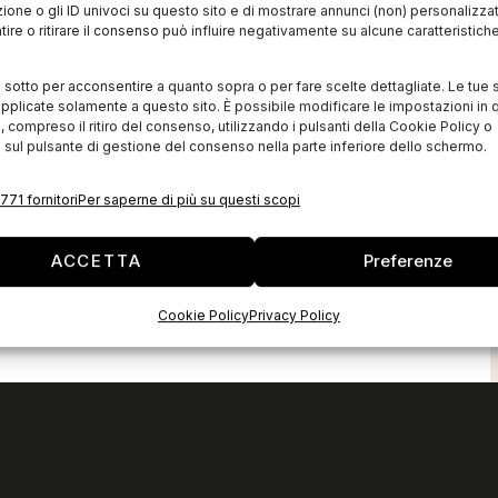
zione o gli ID univoci su questo sito e di mostrare annunci (non) personalizzat
ire o ritirare il consenso può influire negativamente su alcune caratteristich
i sotto per acconsentire a quanto sopra o per fare scelte dettagliate. Le tue 
pplicate solamente a questo sito. È possibile modificare le impostazioni in q
compreso il ritiro del consenso, utilizzando i pulsanti della Cookie Policy o
 sul pulsante di gestione del consenso nella parte inferiore dello schermo.
771 fornitori
Per saperne di più su questi scopi
ACCETTA
Preferenze
Cookie Policy
Privacy Policy