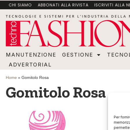
CHI SIAMO
ABBONATI ALLA RIVISTA
ISCRIVITI ALLA 
MANUTENZIONE
GESTIONE
TECNOLOGI
MANUTENZIONE
GESTIONE
TECNO
ADVERTORIAL
Home
»
Gomitolo Rosa
Gomitolo Rosa
Per forni
memorizza
permetter