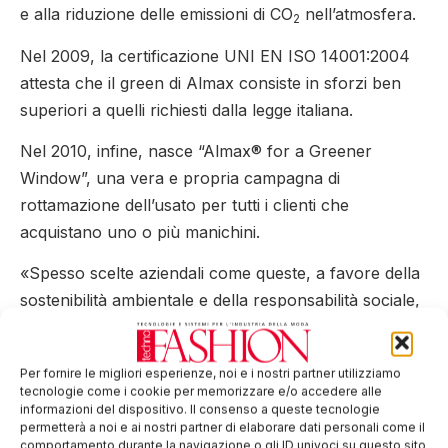
e alla riduzione delle emissioni di CO
nell’atmosfera.
2
Nel 2009, la certificazione UNI EN ISO 14001:2004
attesta che il green di Almax consiste in sforzi ben
superiori a quelli richiesti dalla legge italiana.
Nel 2010, infine, nasce “Almax® for a Greener
Window”, una vera e propria campagna di
rottamazione dell’usato per tutti i clienti che
acquistano uno o più manichini.
«Spesso scelte aziendali come queste, a favore della
sostenibilità ambientale e della responsabilità sociale,
non sono facilmente percepibili all’esterno –
conclude l’AD di Almax – ma nel nostro caso posso
Per fornire le migliori esperienze, noi e i nostri partner utilizziamo
garantire che si sono dimostrate fondamentali per il
tecnologie come i cookie per memorizzare e/o accedere alle
buon andamento dell’azienda e per il benessere dei
informazioni del dispositivo. Il consenso a queste tecnologie
permetterà a noi e ai nostri partner di elaborare dati personali come il
dipendenti. Ed è anche per questo motivo che
comportamento durante la navigazione o gli ID univoci su questo sito