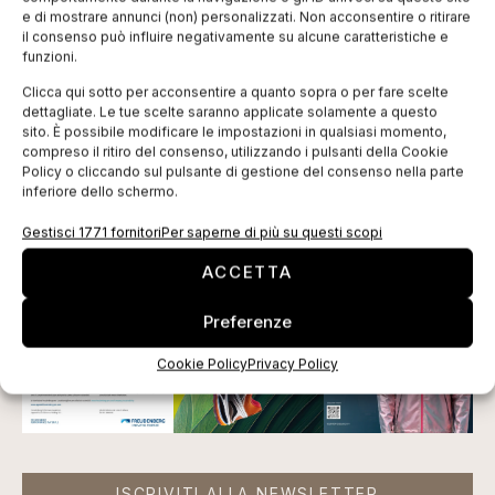
abbiamo esportato il nostro modello all’estero, come
e di mostrare annunci (non) personalizzati. Non acconsentire o ritirare
il consenso può influire negativamente su alcune caratteristiche e
nel caso di Anpai Shangai, realtà da noi implementata
funzioni.
l’anno scorso in Cina e attualmente una delle poche
Clicca qui sotto per acconsentire a quanto sopra o per fare scelte
aziende del Paese in grado di produrre manichini
dettagliate. Le tue scelte saranno applicate solamente a questo
sito. È possibile modificare le impostazioni in qualsiasi momento,
secondo logiche veramente eco-friendly».
compreso il ritiro del consenso, utilizzando i pulsanti della Cookie
Policy o cliccando sul pulsante di gestione del consenso nella parte
Tag:
Almax
fotovoltaico
manichini
polistirene
inferiore dello schermo.
EDICOLA WEB
Gestisci 1771 fornitori
Per saperne di più su questi scopi
ACCETTA
Preferenze
Cookie Policy
Privacy Policy
ISCRIVITI ALLA NEWSLETTER