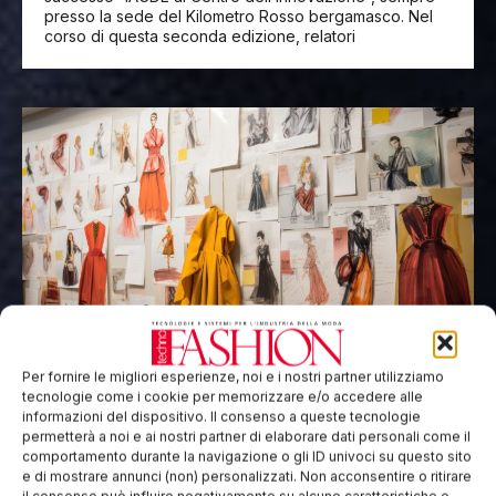
presso la sede del Kilometro Rosso bergamasco. Nel
corso di questa seconda edizione, relatori
IACDE Italia al SAMAB
Per fornire le migliori esperienze, noi e i nostri partner utilizziamo
IACDE Italia è sponsor ufficiale del SAMAB, l’evento per
tecnologie come i cookie per memorizzare e/o accedere alle
le tecnologie della moda che arriva a Milano dal 27 al
informazioni del dispositivo. Il consenso a queste tecnologie
29 maggio 2025. Il Club sarà presente allo stand D05
permetterà a noi e ai nostri partner di elaborare dati personali come il
comportamento durante la navigazione o gli ID univoci su questo sito
e di mostrare annunci (non) personalizzati. Non acconsentire o ritirare