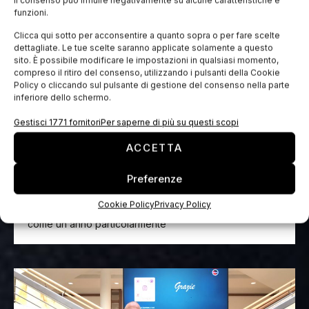
il consenso può influire negativamente su alcune caratteristiche e
funzioni.
Clicca qui sotto per acconsentire a quanto sopra o per fare scelte
dettagliate. Le tue scelte saranno applicate solamente a questo
sito. È possibile modificare le impostazioni in qualsiasi momento,
compreso il ritiro del consenso, utilizzando i pulsanti della Cookie
Policy o cliccando sul pulsante di gestione del consenso nella parte
inferiore dello schermo.
Gestisci 1771 fornitori
Per saperne di più su questi scopi
ACCETTA
Un 2025 entusiasmante per IACDE Italia
Preferenze
IACDE Italia non si ferma mai, sempre al lavoro per
rinnovarsi e proporre ai tecnici del settore esperienze
Cookie Policy
Privacy Policy
appassionanti, oltre che formative. Il 2025 si prospetta
come un anno particolarmente