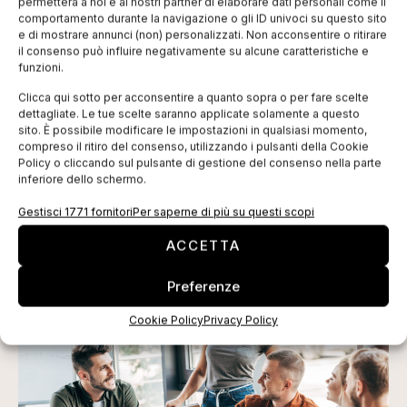
permetterà a noi e ai nostri partner di elaborare dati personali come il
comportamento durante la navigazione o gli ID univoci su questo sito
e di mostrare annunci (non) personalizzati. Non acconsentire o ritirare
il consenso può influire negativamente su alcune caratteristiche e
funzioni.
Clicca qui sotto per acconsentire a quanto sopra o per fare scelte
dettagliate. Le tue scelte saranno applicate solamente a questo
ISCRIVITI ALLA NEWSLETTER
sito. È possibile modificare le impostazioni in qualsiasi momento,
compreso il ritiro del consenso, utilizzando i pulsanti della Cookie
Policy o cliccando sul pulsante di gestione del consenso nella parte
inferiore dello schermo.
Gestisci 1771 fornitori
Per saperne di più su questi scopi
ACCETTA
Preferenze
TI POTREBBERO INTERESSARE
Cookie Policy
Privacy Policy