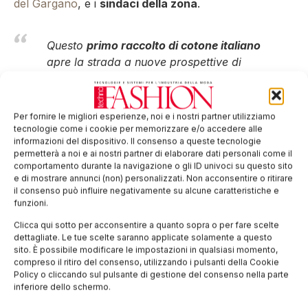
del Gargano
, e i
sindaci della zona
.
Questo
primo raccolto di cotone italiano
apre la strada a nuove prospettive di
una
filiera del Tessile davvero
sostenibile
e
completamente italiana
,
anche in quelle prime fasi che non ci
Per fornire le migliori esperienze, noi e i nostri partner utilizziamo
appartengono più dalla prima metà del
tecnologie come i cookie per memorizzare e/o accedere alle
informazioni del dispositivo. Il consenso a queste tecnologie
secolo scorso.
permetterà a noi e ai nostri partner di elaborare dati personali come il
comportamento durante la navigazione o gli ID univoci su questo sito
Il
futuro del nostro Tessile
avrà la
e di mostrare annunci (non) personalizzati. Non acconsentire o ritirare
possibilità di esprimere potenzialità
il consenso può influire negativamente su alcune caratteristiche e
sempre più innovative in
tutti i passaggi
funzioni.
di produzione
, permettendo in questo
Clicca qui sotto per acconsentire a quanto sopra o per fare scelte
modo un prodotto di
eccellenza
e una
dettagliate. Le tue scelte saranno applicate solamente a questo
sito. È possibile modificare le impostazioni in qualsiasi momento,
tracciabilità
sicura.
compreso il ritiro del consenso, utilizzando i pulsanti della Cookie
Marino Vago, Presidente SMI
Policy o cliccando sul pulsante di gestione del consenso nella parte
inferiore dello schermo.