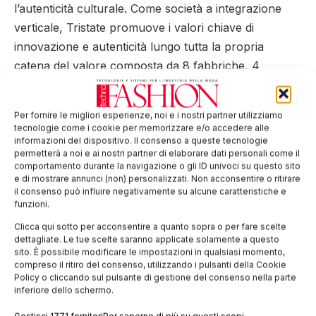
l’autenticità culturale. Come società a integrazione
verticale, Tristate promuove i valori chiave di
innovazione e autenticità lungo tutta la propria
catena del valore composta da 8 fabbriche, 4
marchi, più di 10.000 dipendenti in 12 Paesi e con un
fatturato annuale che nel 2016 si è attestato sui di
Per fornire le migliori esperienze, noi e i nostri partner utilizziamo
290 milioni di dollari US.
tecnologie come i cookie per memorizzare e/o accedere alle
informazioni del dispositivo. Il consenso a queste tecnologie
permetterà a noi e ai nostri partner di elaborare dati personali come il
Centric Software (
www.centricsoftware.com
)
comportamento durante la navigazione o gli ID univoci su questo sito
e di mostrare annunci (non) personalizzati. Non acconsentire o ritirare
Dalla sua sede nella Silicon Valley e dagli uffici nelle
il consenso può influire negativamente su alcune caratteristiche e
capitali di tendenza in tutto il mondo, Centric
funzioni.
Software fornisce una piattaforma di trasformazione
Clicca qui sotto per acconsentire a quanto sopra o per fare scelte
dettagliate. Le tue scelte saranno applicate solamente a questo
digitale per le aziende più prestigiose che operano nei
sito. È possibile modificare le impostazioni in qualsiasi momento,
settori della moda, retail, calzature, articoli per
compreso il ritiro del consenso, utilizzando i pulsanti della Cookie
Policy o cliccando sul pulsante di gestione del consenso nella parte
esterni, beni di lusso e di largo consumo. Centric
inferiore dello schermo.
Visual Innovation Platform (VIP) è una raccolta di
Gestisci 1771 fornitori
Per saperne di più su questi scopi