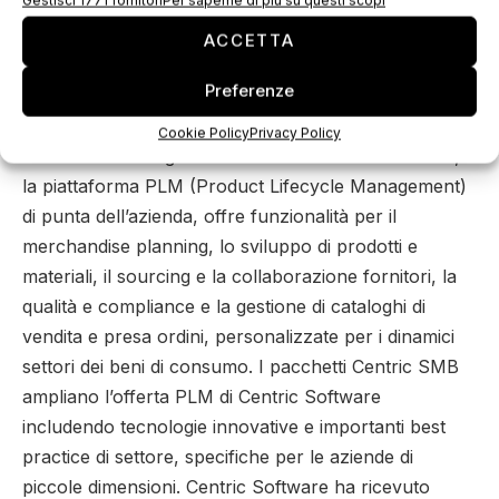
visual boards completamente digitali, concepite per
dispositivi touchscreen come iPad, iPhone e per
ACCETTA
schermi TV touch-screen di grandi dimensioni.
Preferenze
Centric VIP trasforma il processo decisionale e ne
automatizza l’esecuzione per ridurre notevolmente il
Cookie Policy
Privacy Policy
time to market e gli scostamenti dai trend. Centric 8,
la piattaforma PLM (Product Lifecycle Management)
di punta dell’azienda, offre funzionalità per il
merchandise planning, lo sviluppo di prodotti e
materiali, il sourcing e la collaborazione fornitori, la
qualità e compliance e la gestione di cataloghi di
vendita e presa ordini, personalizzate per i dinamici
settori dei beni di consumo. I pacchetti Centric SMB
ampliano l’offerta PLM di Centric Software
includendo tecnologie innovative e importanti best
practice di settore, specifiche per le aziende di
piccole dimensioni. Centric Software ha ricevuto