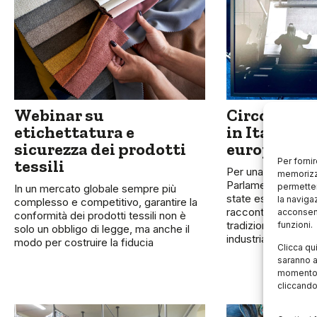
Webinar su
Circolarità
etichettatura e
in Italy al
sicurezza dei prodotti
europeo
tessili
Per forni
Per una settimana, 
memorizza
Parlamento Europe
permetter
In un mercato globale sempre più
state esposte 27 
la naviga
complesso e competitivo, garantire la
raccontavano il rap
acconsent
conformità dei prodotti tessili non è
tradizione tessile 
funzioni.
solo un obbligo di legge, ma anche il
industriale. La most
modo per costruire la fiducia
Clicca qu
saranno a
momento, 
cliccando