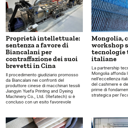
Proprietà intellettuale:
Mongolia, c
sentenza a favore di
workshop s
Biancalani per
tecnologie 
contraffazione dei suoi
italiane
brevetti in Cina
La partnership tecn
Mongolia affonda l
Il procedimento giudiziario promosso
nell’eccellenza ital
da Biancalani nei confronti del
del cashmere e del
produttore cinese di macchinari tessili
prime di fondamen
Jiangyin Yuefa Printing and Dyeing
strategica per l’
Machinery Co., Ltd. (Refatech) si è
concluso con un esito favorevole