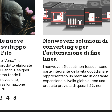
 le nuove
Nonwoven: soluzioni di
 sviluppo
converting e per
 Filo
l’automazione di fine
linea
ce-Versa”, le
 prodotto elaborate
I nonwoven (tessuti non tessuti) sono
Il Fabric Designer
parte integrante della vita quotidiana e
rsa fonde il
rappresentano un mercato in costante
innovazione,
espansione a livello globale, con una
trasformazione
crescita prevista di quasi il 4% nei
 di
3
4
5