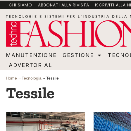
CHI SIAMO
ABBONATI ALLA RIVISTA
ISCRIVITI ALLA 
MANUTENZIONE
GESTIONE
TECNOLOGI
MANUTENZIONE
GESTIONE
TECNO
ADVERTORIAL
Home
»
Tecnologia
»
Tessile
Tessile