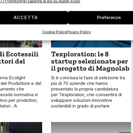
771 fornitori
Per saperne di più su questi scopi
ACCETTA
Preferenze
Cookie Policy
Privacy Policy
i Ecotessili
Texploration: le 8
tori del
startup selezionate per
il progetto di Magnolab
tema Ecolight
Si è conclusa la fase di selezione tra
 del Produttore e del
più di 70 aziende che hanno
trumento che
presentato la propria candidatura
essità normativa in
per Texploration, che consentirà di
ivo per produttori,
sviluppare soluzioni innovative
tatori . A
sostenibili in grado di portare