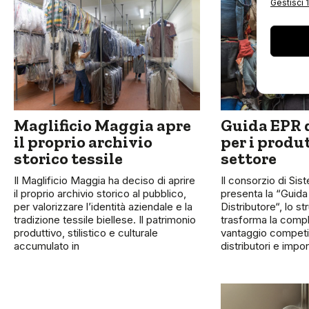
Gestisci 1
Maglificio Maggia apre
Guida EPR d
il proprio archivio
per i produt
storico tessile
settore
Il Maglificio Maggia ha deciso di aprire
Il consorzio di Sis
il proprio archivio storico al pubblico,
presenta la “Guida
per valorizzare l’identità aziendale e la
Distributore“, lo s
tradizione tessile biellese. Il patrimonio
trasforma la compl
produttivo, stilistico e culturale
vantaggio competit
accumulato in
distributori e impor