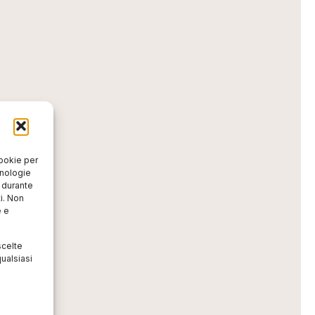
cookie per
cnologie
o durante
i. Non
e e
scelte
ualsiasi