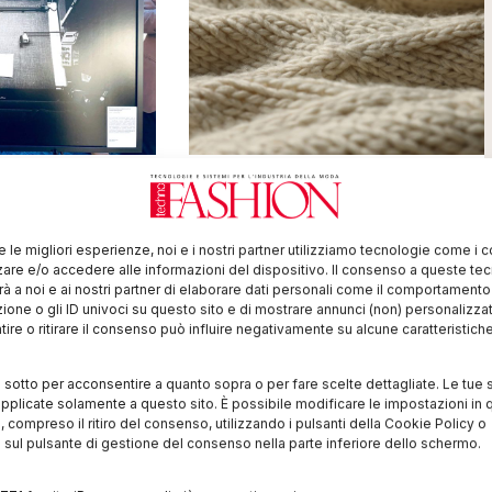
 tessile Made
La filiera della lana
 Parlamento
nell’Osservatorio di
FiLA
re le migliori esperienze, noi e i nostri partner utilizziamo tecnologie come i 
negli spazi del
L’appuntamento FiLA Symposium,
re e/o accedere alle informazioni del dispositivo. Il consenso a queste te
o a Bruxelles, sono
promosso dal Dipartimento di
à a noi e ai nostri partner di elaborare dati personali come il comportament
stampe che
Architettura dell’Università “G.
zione o gli ID univoci su questo sito e di mostrare annunci (non) personalizzat
porto fra la
d’Annunzio” di Chieti-Pescara, ha
ire o ritirare il consenso può influire negativamente su alcune caratteristich
e l’innovazione
presentato le tematiche affrontate
ra esalta il
dall’Osservatorio FiLA – Filiera
i sotto per acconsentire a quanto sopra o per fare scelte dettagliate. Le tue 
Produzione Sostenibile Lane
pplicate solamente a questo sito. È possibile modificare le impostazioni in q
Autoctone. Il progetto , è
compreso il ritiro del consenso, utilizzando i pulsanti della Cookie Policy o
 sul pulsante di gestione del consenso nella parte inferiore dello schermo.