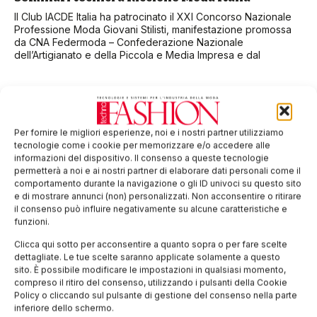
Il Club IACDE Italia ha patrocinato il XXI Concorso Nazionale
Professione Moda Giovani Stilisti, manifestazione promossa
da CNA Federmoda – Confederazione Nazionale
dell’Artigianato e della Piccola e Media Impresa e dal
Per fornire le migliori esperienze, noi e i nostri partner utilizziamo
tecnologie come i cookie per memorizzare e/o accedere alle
informazioni del dispositivo. Il consenso a queste tecnologie
permetterà a noi e ai nostri partner di elaborare dati personali come il
comportamento durante la navigazione o gli ID univoci su questo sito
e di mostrare annunci (non) personalizzati. Non acconsentire o ritirare
il consenso può influire negativamente su alcune caratteristiche e
funzioni.
Clicca qui sotto per acconsentire a quanto sopra o per fare scelte
L’appello di Acimit contro la soppressione
dettagliate. Le tue scelte saranno applicate solamente a questo
dell’ICE
sito. È possibile modificare le impostazioni in qualsiasi momento,
compreso il ritiro del consenso, utilizzando i pulsanti della Cookie
“Ci siamo nuovamente, per fare cassa si vuole sopprimere
Policy o cliccando sul pulsante di gestione del consenso nella parte
l’ICE la cui utilità è fondamentale per accompagnare le
inferiore dello schermo.
piccole e medie imprese sui mercati esteri” così commenta la