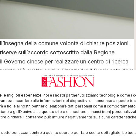
ll’insegna della comune volontà di chiarire posizioni,
 riserve sull’accordo sottoscritto dalla Regione
l Governo cinese per realizzare un centro di ricerca
 quanto si è svolto oggi a Firenze fra il Presidente della
o Rossi ed i Presidenti dell’Unione Industriale Pratese
ni e della Camera di commercio di Prato Carlo
re le migliori esperienze, noi e i nostri partner utilizziamo tecnologie come i 
re e/o accedere alle informazioni del dispositivo. Il consenso a queste te
à a noi e ai nostri partner di elaborare dati personali come il comportament
sizione espressa dall’associazione fin dal
zione o gli ID univoci su questo sito e di mostrare annunci (non) personalizzat
ire o ritirare il consenso può influire negativamente su alcune caratteristich
sima cautela, per il rischio che un simile accordo
 patrimonio fondamentale del know how del distretto
i sotto per acconsentire a quanto sopra o per fare scelte dettagliate. Le tue 