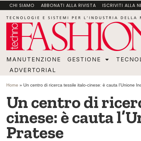
CHI SIAMO
ABBONATI ALLA RIVISTA
ISCRIVITI ALLA 
MANUTENZIONE
GESTIONE
TECNOLOGI
MANUTENZIONE
GESTIONE
TECNO
ADVERTORIAL
Home
»
Un centro di ricerca tessile italo-cinese: è cauta l’Unione I
Un centro di ricerc
cinese: è cauta l’
Pratese