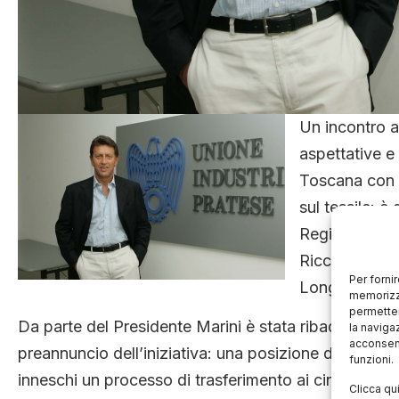
Un incontro a
aspettative e
Toscana con i
sul tessile: è
Regione Enric
Riccardo Mari
Per forni
Longo.
memorizza
permetter
Da parte del Presidente Marini è stata ribadita la po
la naviga
acconsent
preannuncio dell’iniziativa: una posizione di grandis
funzioni.
inneschi un processo di trasferimento ai cinesi del
Clicca qu