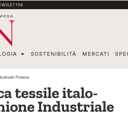
NEWSLETTER
A
SOSTENIBILITÀ
MERCATI
SPECIALI
VIDEO
ADVER
LOGIA
SOSTENIBILITÀ
MERCATI
SPE
ndustriale Pratese
a tessile italo-
Unione Industriale