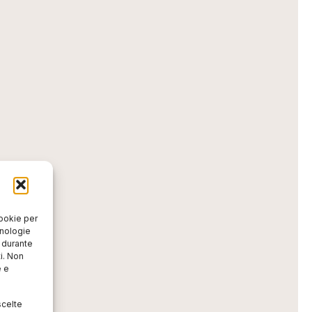
cookie per
cnologie
o durante
i. Non
e e
scelte