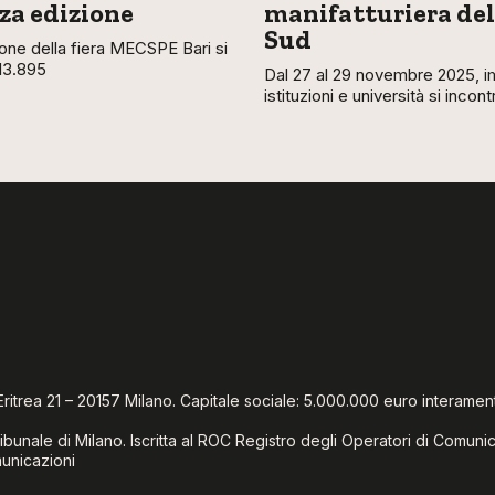
rza edizione
manifatturiera del
Sud
ione della fiera MECSPE Bari si
13.895
Dal 27 al 29 novembre 2025, i
istituzioni e università si incon
Via Eritrea 21 – 20157 Milano. Capitale sociale: 5.000.000 euro interamen
ibunale di Milano. Iscritta al ROC Registro degli Operatori di Comun
municazioni