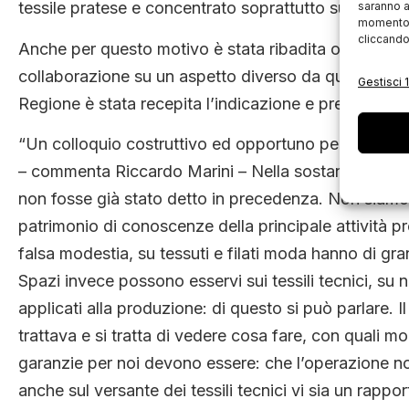
tessile pratese e concentrato soprattutto sul versant
saranno a
momento, 
cliccando
Anche per questo motivo è stata ribadita oggi da Mari
collaborazione su un aspetto diverso da quello ‘core’ 
Gestisci 1
Regione è stata recepita l’indicazione e preso atto d
“Un colloquio costruttivo ed opportuno per evitare
– commenta Riccardo Marini – Nella sostanza, comu
non fosse già stato detto in precedenza. Non siamo
patrimonio di conoscenze della principale attività pr
falsa modestia, su tessuti e filati moda hanno di gra
Spazi invece possono esservi sui tessili tecnici, su 
applicati alla produzione: di questo si può parlare. Il
trattava e si tratta di vedere cosa fare, con quali m
garanzie per noi devono essere: che l’operazione n
anche sul versante dei tessili tecnici vi sia un rap