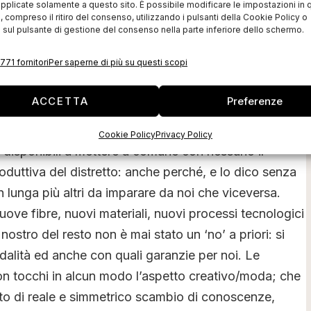
e la moda e della creatività.
pplicate solamente a questo sito. È possibile modificare le impostazioni in q
compreso il ritiro del consenso, utilizzando i pulsanti della Cookie Policy o
 sul pulsante di gestione del consenso nella parte inferiore dello schermo.
ni la disponibilità ad esaminare possibilità di
del distretto: il tessile ad uso tecnico. Da parte della
771 fornitori
Per saperne di più su questi scopi
elle preclusioni rispetto al tessile moda/creativo.
ACCETTA
Preferenze
 che problemi di comunicazione generassero malintesi
nque, da parte nostra non è stato espresso nulla che
Cookie Policy
Privacy Policy
 disponibili a mettere a comune con nessuno il
oduttiva del distretto: anche perché, e lo dico senza
n lunga più altri da imparare da noi che viceversa.
nuove fibre, nuovi materiali, nuovi processi tecnologici
 nostro del resto non è mai stato un ‘no’ a priori: si
odalità ed anche con quali garanzie per noi. Le
on tocchi in alcun modo l’aspetto creativo/moda; che
porto di reale e simmetrico scambio di conoscenze,