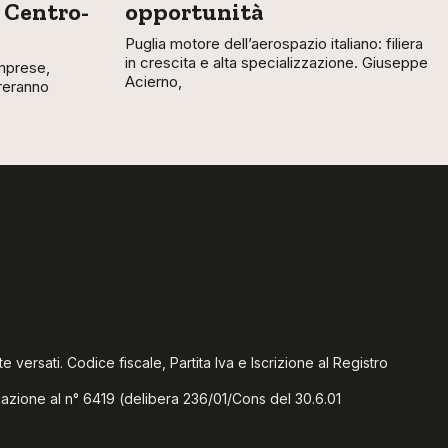
 Centro-
opportunità
Puglia motore dell’aerospazio italiano: filiera
in crescita e alta specializzazione. Giuseppe
mprese,
Acierno,
treranno
te versati. Codice fiscale, Partita Iva e Iscrizione al Registro
icazione al n° 6419 (delibera 236/01/Cons del 30.6.01