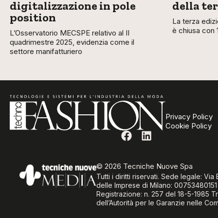
digitalizzazione in pole
della te
position
La terza ediz
è chiusa con 
L’Osservatorio MECSPE relativo al II
quadrimestre 2025, evidenzia come il
settore manifatturiero
Privacy Policy
Cookie Policy
© 2026 Tecniche Nuove Spa
Tutti i diritti riservati. Sede legale: 
delle Imprese di Milano: 00753480151
Registrazione: n. 257 del 18-5-1985 Tr
dell’Autorità per le Garanzie nelle Co