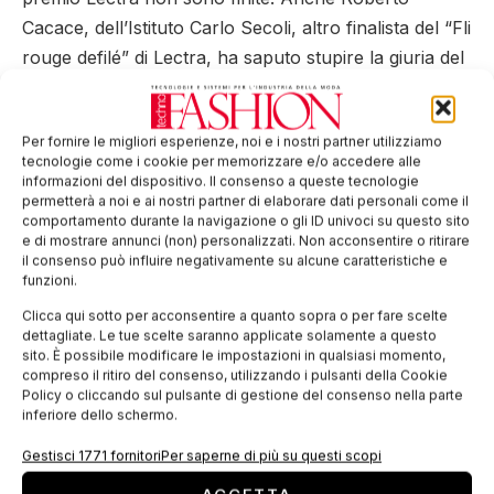
Cacace, dell’Istituto Carlo Secoli, altro finalista del “Fli
rouge defilé” di Lectra, ha saputo stupire la giuria del
concorso che gli ha conferito il Premio Speciale
offerto da Wedding Italian Style (Club Sposa di SMI)
Per fornire le migliori esperienze, noi e i nostri partner utilizziamo
per la migliore creazione di un abito da sposa “che
tecnologie come i cookie per memorizzare e/o accedere alle
combini tradizione e innovazione”.
informazioni del dispositivo. Il consenso a queste tecnologie
permetterà a noi e ai nostri partner di elaborare dati personali come il
comportamento durante la navigazione o gli ID univoci su questo sito
Tag:
Caterina Rorro
giovani
istruzione
Katherine
e di mostrare annunci (non) personalizzati. Non acconsentire o ritirare
Lectra
Mittelmoda
Roberto Cacace
il consenso può influire negativamente su alcune caratteristiche e
funzioni.
EDICOLA WEB
Clicca qui sotto per acconsentire a quanto sopra o per fare scelte
dettagliate. Le tue scelte saranno applicate solamente a questo
sito. È possibile modificare le impostazioni in qualsiasi momento,
compreso il ritiro del consenso, utilizzando i pulsanti della Cookie
Policy o cliccando sul pulsante di gestione del consenso nella parte
inferiore dello schermo.
Gestisci 1771 fornitori
Per saperne di più su questi scopi