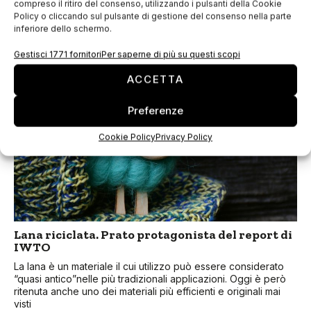
compreso il ritiro del consenso, utilizzando i pulsanti della Cookie
La tutela dei dati personali è ormai diventato un tema di
Policy o cliccando sul pulsante di gestione del consenso nella parte
fondamentale importanza. Al fine di salvaguardare le
inferiore dello schermo.
informazioni che gli utenti condividono, il 25 maggio 2018
diventerà definitivamente applicabile il nuovo
Gestisci 1771 fornitori
Per saperne di più su questi scopi
ACCETTA
Preferenze
Cookie Policy
Privacy Policy
Lana riciclata. Prato protagonista del report di
IWTO
La lana è un materiale il cui utilizzo può essere considerato
“quasi antico”nelle più tradizionali applicazioni. Oggi è però
ritenuta anche uno dei materiali più efficienti e originali mai
visti