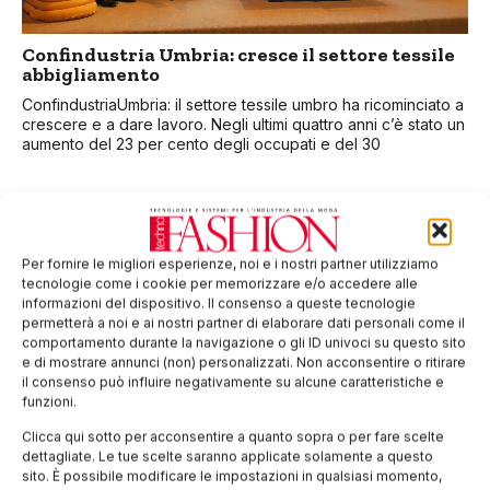
Confindustria Umbria: cresce il settore tessile
abbigliamento
ConfindustriaUmbria: il settore tessile umbro ha ricominciato a
crescere e a dare lavoro. Negli ultimi quattro anni c’è stato un
aumento del 23 per cento degli occupati e del 30
Per fornire le migliori esperienze, noi e i nostri partner utilizziamo
tecnologie come i cookie per memorizzare e/o accedere alle
informazioni del dispositivo. Il consenso a queste tecnologie
permetterà a noi e ai nostri partner di elaborare dati personali come il
comportamento durante la navigazione o gli ID univoci su questo sito
e di mostrare annunci (non) personalizzati. Non acconsentire o ritirare
il consenso può influire negativamente su alcune caratteristiche e
funzioni.
Clicca qui sotto per acconsentire a quanto sopra o per fare scelte
Abbiamo aggiornato la nostra Informativa
dettagliate. Le tue scelte saranno applicate solamente a questo
sulla Privacy
sito. È possibile modificare le impostazioni in qualsiasi momento,