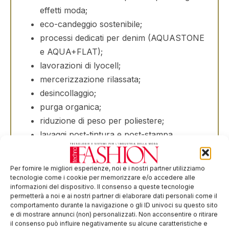
effetti moda;
eco-candeggio sostenibile;
processi dedicati per denim (AQUASTONE
e AQUA+FLAT);
lavorazioni di lyocell;
mercerizzazione rilassata;
desincollaggio;
purga organica;
riduzione di peso per poliestere;
lavaggi post-tintura e post-stampa.
Per fornire le migliori esperienze, noi e i nostri partner utilizziamo
Produzione flessibile
tecnologie come i cookie per memorizzare e/o accedere alle
informazioni del dispositivo. Il consenso a queste tecnologie
L’Industria tessile moderna richiede agilità per
permetterà a noi e ai nostri partner di elaborare dati personali come il
comportamento durante la navigazione o gli ID univoci su questo sito
rispondere alle variazioni del mercato.
e di mostrare annunci (non) personalizzati. Non acconsentire o ritirare
il consenso può influire negativamente su alcune caratteristiche e
®
AQUARIA
offre una
configurazione modulare
per