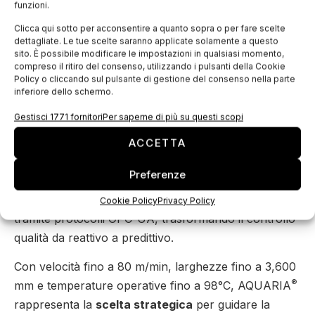
funzioni.
adattare la linea a diversi processi senza interruzioni,
Clicca qui sotto per acconsentire a quanto sopra o per fare scelte
ricette personalizzabili con richiamo istantaneo per
dettagliate. Le tue scelte saranno applicate solamente a questo
sito. È possibile modificare le impostazioni in qualsiasi momento,
rapidi cambi prodotto, e controllo dinamico in tempo
compreso il ritiro del consenso, utilizzando i pulsanti della Cookie
reale per adattamenti immediati alle specifiche del
Policy o cliccando sul pulsante di gestione del consenso nella parte
inferiore dello schermo.
cliente.
Gestisci 1771 fornitori
Per saperne di più su questi scopi
Industria 5.0
ACCETTA
La
digitalizzazione integrata
permette il controllo
Preferenze
completo dei parametri, la memorizzazione delle
ricette, il monitoraggio in tempo reale e l’integrazione
Cookie Policy
Privacy Policy
tramite protocolli OPC-UA, trasformando il controllo
qualità da reattivo a predittivo.
Con velocità fino a 80 m/min, larghezze fino a 3,600
®
mm e temperature operative fino a 98°C, AQUARIA
rappresenta la
scelta strategica
per guidare la