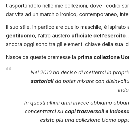
trasportandolo nelle mie collezioni, dove i codici sa
dar vita ad un marchio ironico, contemporaneo, inte
Il suo stile, in particolare quello maschile, è ispirat
gentiluomo
, l’altro austero
ufficiale dell’esercito
.
ancora oggi sono tra gli elementi chiave della sua ide
Nasce da queste premesse la
prima collezione U
Nel 2010 ho deciso di mettermi in propr
sartoriali
da poter mixare con disinvoltur
indo
In questi ultimi anni invece abbiamo abband
concentrarci su
capi trasversali e indoss
esiste più una collezione Uomo op