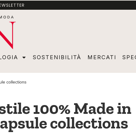
NEWSLETTER
A
SOSTENIBILITÀ
MERCATI
SPECIALI
VIDEO
ADVER
LOGIA
SOSTENIBILITÀ
MERCATI
SPE
le collections
stile 100% Made in
capsule collections