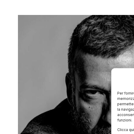
Per forni
memorizza
permetter
la naviga
acconsent
funzioni.
Clicca qu