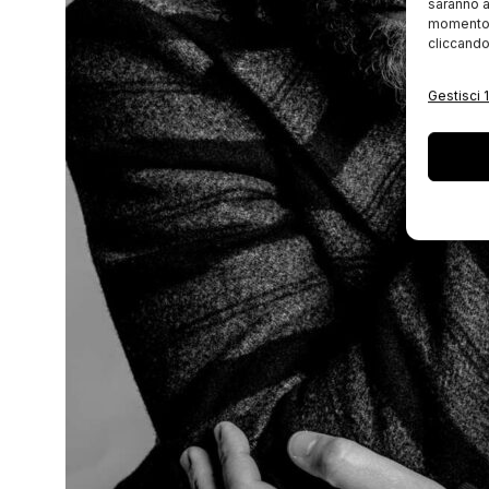
saranno a
momento, 
cliccando
Gestisci 1