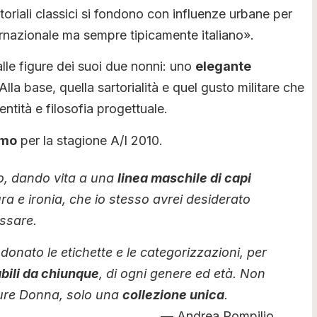
rtoriali classici si fondono con influenze urbane per
rnazionale ma sempre tipicamente italiano».
o alle figure dei suoi due nonni: uno
elegante
 Alla base, quella sartorialità e quel gusto militare che
ntità e filosofia progettuale.
omo
per la stagione A/I 2010.
io, dando vita a una
linea maschile di capi
a e ironia, che io stesso avrei desiderato
ssare.
onato le etichette e le categorizzazioni, per
abili da chiunque
, di ogni genere ed età. Non
pure Donna, solo una
collezione unica
.
Andrea Pompilio