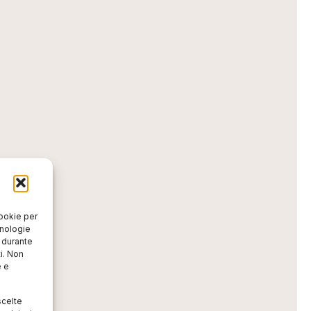
cookie per
cnologie
o durante
i. Non
e e
scelte