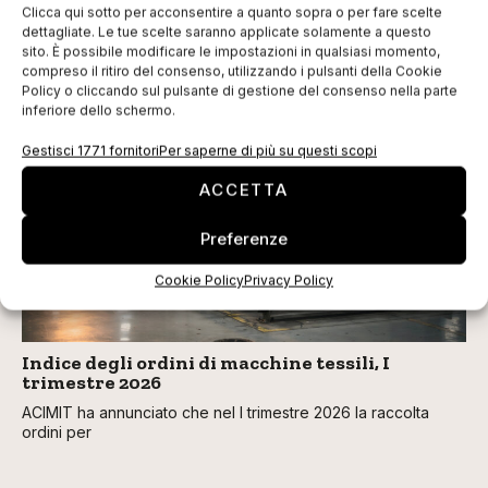
Clicca qui sotto per acconsentire a quanto sopra o per fare scelte
dettagliate. Le tue scelte saranno applicate solamente a questo
sito. È possibile modificare le impostazioni in qualsiasi momento,
compreso il ritiro del consenso, utilizzando i pulsanti della Cookie
Policy o cliccando sul pulsante di gestione del consenso nella parte
TI POTREBBERO INTERESSARE
inferiore dello schermo.
Gestisci 1771 fornitori
Per saperne di più su questi scopi
ACCETTA
Preferenze
Cookie Policy
Privacy Policy
Indice degli ordini di macchine tessili, I
trimestre 2026
ACIMIT ha annunciato che nel I trimestre 2026 la raccolta
ordini per