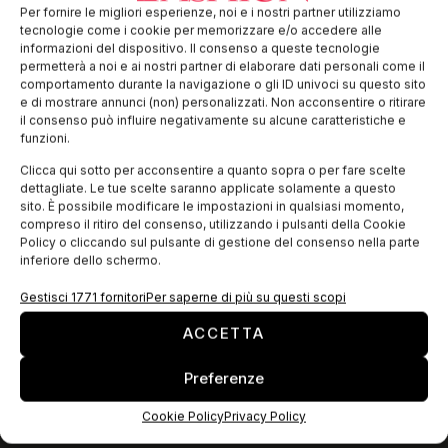
Il Gruppo Miroglio, uno dei principali player nel settore
Per fornire le migliori esperienze, noi e i nostri partner utilizziamo
tessile/abbigliamento e proprietario, tra gli altri, dei marchi
tecnologie come i cookie per memorizzare e/o accedere alle
Elena Mirò, Motivi e Caractère, annuncia la nomina di Aldo
informazioni del dispositivo. Il consenso a queste tecnologie
Spaanjaars all’incarico di
permetterà a noi e ai nostri partner di elaborare dati personali come il
comportamento durante la navigazione o gli ID univoci su questo sito
e di mostrare annunci (non) personalizzati. Non acconsentire o ritirare
il consenso può influire negativamente su alcune caratteristiche e
EDICOLA WEB
funzioni.
Clicca qui sotto per acconsentire a quanto sopra o per fare scelte
dettagliate. Le tue scelte saranno applicate solamente a questo
sito. È possibile modificare le impostazioni in qualsiasi momento,
compreso il ritiro del consenso, utilizzando i pulsanti della Cookie
Policy o cliccando sul pulsante di gestione del consenso nella parte
inferiore dello schermo.
Gestisci 1771 fornitori
Per saperne di più su questi scopi
ACCETTA
Preferenze
ISCRIVITI ALLA NEWSLETTER
Cookie Policy
Privacy Policy