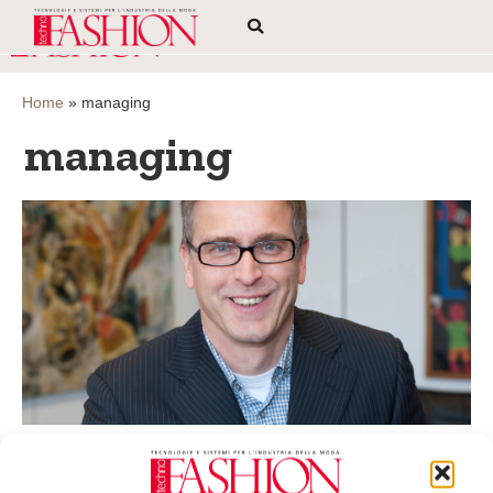
Home
»
managing
managing
Aldo Spaanjaars nuovo Managing Director
China di Miroglio