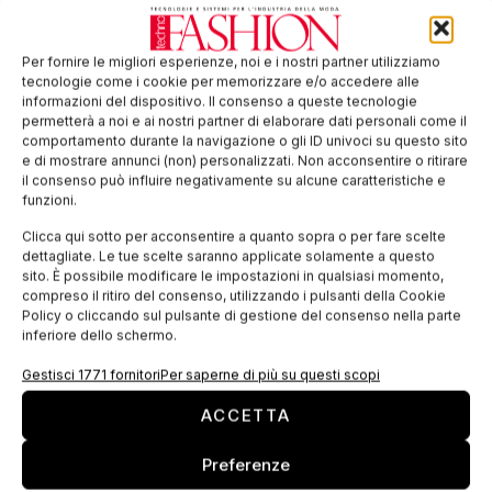
per guidare il cambiamento nel tessile, fondato
sull’evoluzione del know-how e su partnership
industriali e accademiche. È anche grazie alla
Per fornire le migliori esperienze, noi e i nostri partner utilizziamo
tecnologie come i cookie per memorizzare e/o accedere alle
collaborazione con HeiQ
, azienda svizzera leader
informazioni del dispositivo. Il consenso a queste tecnologie
nell’innovazione tecnologica in campo tessile, che
permetterà a noi e ai nostri partner di elaborare dati personali come il
comportamento durante la navigazione o gli ID univoci su questo sito
sono nati i tessuti ViroFormula, che proteggono da
e di mostrare annunci (non) personalizzati. Non acconsentire o ritirare
virus e batteri sfruttando una tecnologia
il consenso può influire negativamente su alcune caratteristiche e
funzioni.
all’avanguardia.
Clicca qui sotto per acconsentire a quanto sopra o per fare scelte
dettagliate. Le tue scelte saranno applicate solamente a questo
Questo
sito. È possibile modificare le impostazioni in qualsiasi momento,
progetto sui
compreso il ritiro del consenso, utilizzando i pulsanti della Cookie
Policy o cliccando sul pulsante di gestione del consenso nella parte
tessuti
inferiore dello schermo.
antivirali
si
Gestisci 1771 fornitori
Per saperne di più su questi scopi
inserisce in
un
ACCETTA
percorso di
Preferenze