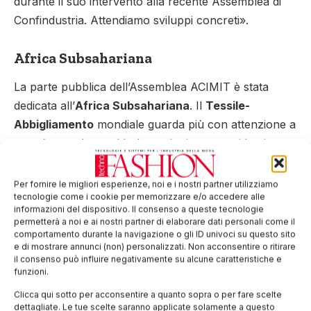
durante il suo intervento alla recente Assemblea di
Confindustria. Attendiamo sviluppi concreti».
Africa Subsahariana
La parte pubblica dell’Assemblea ACIMIT è stata
dedicata all’
Africa Subsahariana
. Il
Tessile-
Abbigliamento
mondiale guarda più con attenzione a
quest’area, eletta ad hub produttivo per evidenti
ragioni di costi, ma anche per gli incentivi offerti dai
governi locali. Alessandro Zucchi ha affermato che i
Per fornire le migliori esperienze, noi e i nostri partner utilizziamo
tecnologie come i cookie per memorizzare e/o accedere alle
costruttori italiani
sono spinti, dalla profonda
informazioni del dispositivo. Il consenso a queste tecnologie
incertezza che caratterizza diversi mercati, a cercare
permetterà a noi e ai nostri partner di elaborare dati personali come il
comportamento durante la navigazione o gli ID univoci su questo sito
opportunità in aree ancora poco esplorate, come
e di mostrare annunci (non) personalizzati. Non acconsentire o ritirare
l’Africa Subsahariana.
il consenso può influire negativamente su alcune caratteristiche e
funzioni.
Aumentano di conseguenza anche gli
investimenti in
macchinari
e i costruttori italiani non vogliono farsi
Clicca qui sotto per acconsentire a quanto sopra o per fare scelte
dettagliate. Le tue scelte saranno applicate solamente a questo