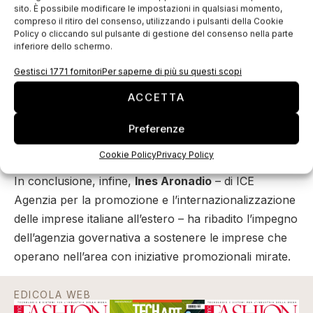
trovare impreparati in questo scenario di crescita.
sito. È possibile modificare le impostazioni in qualsiasi momento,
compreso il ritiro del consenso, utilizzando i pulsanti della Cookie
Alessandro Terzulli
, chief economist di SACE, ha
Policy o cliccando sul pulsante di gestione del consenso nella parte
inferiore dello schermo.
presentato la mappa dei rischi per quest’area;
Marcello Antonioni
, managing partner di Studiabo,
Gestisci 1771 fornitori
Per saperne di più su questi scopi
ha inoltre analizzato l’import di macchine tessili
ACCETTA
dell’area e fornito uno scenario previsivo al 2022.
È seguita la testimonianza di un
imprenditore tessile
Preferenze
keniano
su come si stia sviluppando il settore
Cookie Policy
Privacy Policy
nell’Africa Subsahariana.
In conclusione, infine,
Ines Aronadio
– di ICE
Agenzia per la promozione e l’internazionalizzazione
delle imprese italiane all’estero – ha ribadito l’impegno
dell’agenzia governativa a sostenere le imprese che
operano nell’area con iniziative promozionali mirate.
EDICOLA WEB