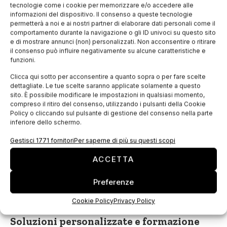
La V12 di AccuPlan include l’aggiunta di proprietà
tecnologie come i cookie per memorizzare e/o accedere alle
multiple del tessuto per ottimizzarne l’utilizzo, i valori
informazioni del dispositivo. Il consenso a queste tecnologie
permetterà a noi e ai nostri partner di elaborare dati personali come il
percentuali di restringimento/allungamento e
comportamento durante la navigazione o gli ID univoci su questo sito
funzionalità ottimizzate di pianificazione e reporting.
e di mostrare annunci (non) personalizzati. Non acconsentire o ritirare
il consenso può influire negativamente su alcune caratteristiche e
Gli aggiornamenti dell’applicazione AccuPlan sono
funzioni.
volti a
migliorare la velocità, l’efficienza e
Clicca qui sotto per acconsentire a quanto sopra o per fare scelte
l’ottimizzazione
dell’utilizzo dei materiali. Le proprietà
dettagliate. Le tue scelte saranno applicate solamente a questo
sito. È possibile modificare le impostazioni in qualsiasi momento,
del tessuto consentono una pianificazione più
compreso il ritiro del consenso, utilizzando i pulsanti della Cookie
completa e un ridotto consumo di materiale.
Policy o cliccando sul pulsante di gestione del consenso nella parte
inferiore dello schermo.
L’aggiunta di
report personalizzati
e di un nuovo
report di tracciabilità della produzione offre un
Gestisci 1771 fornitori
Per saperne di più su questi scopi
maggiore controllo di gestione e visualizzazione del
ACCETTA
flusso di lavoro permettendo anche la
pianificazione
di più ordini simultaneamente
e di avere un
Preferenze
resoconto dettagliato del consumo di tessuto.
Cookie Policy
Privacy Policy
Soluzioni personalizzate e formazione