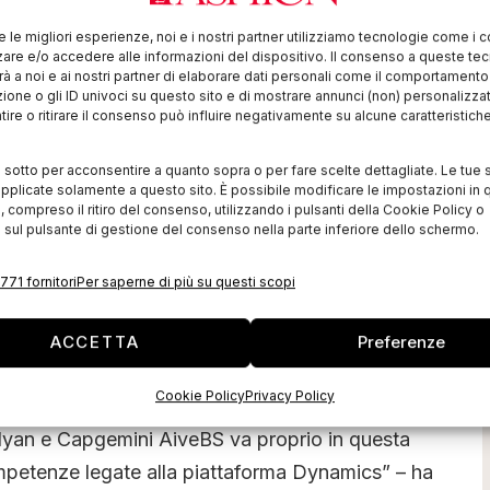
 disponibilità e l’utilizzo indipendente dalla locazione
re le migliori esperienze, noi e i nostri partner utilizziamo tecnologie come i 
re e/o accedere alle informazioni del dispositivo. Il consenso a queste te
todo nella gestione di progetti complessi sia locali che
à a noi e ai nostri partner di elaborare dati personali come il comportament
zione o gli ID univoci su questo sito e di mostrare annunci (non) personalizzat
ire o ritirare il consenso può influire negativamente su alcune caratteristich
 sinergia tra loro permette di mettere a fattor comune
i sotto per acconsentire a quanto sopra o per fare scelte dettagliate. Le tue 
oni che sono già una componente strutturale della
pplicate solamente a questo sito. È possibile modificare le impostazioni in q
aliani e internazionali.
compreso il ritiro del consenso, utilizzando i pulsanti della Cookie Policy o
 sul pulsante di gestione del consenso nella parte inferiore dello schermo.
ni, Amministratore Delegato Capgemini Italia – ci
771 fornitori
Per saperne di più su questi scopi
 su temi di grandissimo interesse nel mercato IT
ACCETTA
Preferenze
zazione di specifiche applicazioni verticali e alla
Cookie Policy
Privacy Policy
 Dynamics con l’obiettivo di supportare le aziende
Kelyan e Capgemini AiveBS va proprio in questa
ompetenze legate alla piattaforma Dynamics” – ha