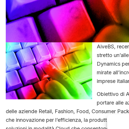
AiveBS, rece
stretto un’all
Dynamics per 
mirate all’inc
imprese italia
Obiettivo di 
portare alle a
delle aziende Retail, Fashion, Food, Consumer Pack
che innovazione per l’efficienza, la produttività, l’
soluzioni in modalità Cloud che consentono l’uso d