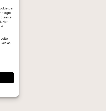
cookie per
cnologie
o durante
i. Non
e e
scelte
ualsiasi