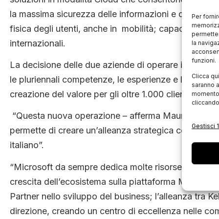
la massima sicurezza delle informazioni e dei dati, la
Per forni
memorizza
fisica degli utenti, anche in mobilità; capacità e me
permetter
internazionali.
la naviga
acconsent
funzioni.
La decisione delle due aziende di operare in stretta
Clicca qu
le pluriennali competenze, le esperienze e le soluzi
saranno a
creazione del valore per gli oltre 1.000 clienti attivi it
momento, 
cliccando
“Questa nuova operazione – afferma Maurizio Monda
Gestisci 1
permette di creare un’alleanza strategica con Kelyan
italiano”.
“Microsoft da sempre dedica molte risorse alla realiz
crescita dell’ecosistema sulla piattaforma Microsoft
Partner nello sviluppo del business; l’alleanza tra 
direzione, creando un centro di eccellenza nelle c