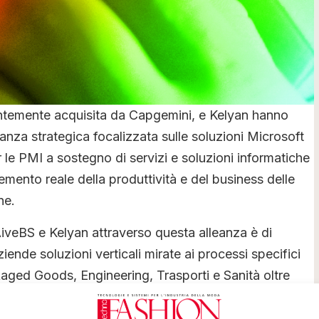
ntemente acquisita da Capgemini, e Kelyan hanno
eanza strategica focalizzata sulle soluzioni Microsoft
le PMI a sostegno di servizi e soluzioni informatiche
remento reale della produttività e del business delle
ne.
AiveBS e Kelyan attraverso questa alleanza è di
ziende soluzioni verticali mirate ai processi specifici
aged Goods, Engineering, Trasporti e Sanità oltre
efficacia con strumenti di CRM, BI, Mobile; ma anche
elle piattaforme ERP-CRM-BI in modalità pay-per-use,