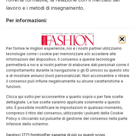
lavoro e i metodi di insegnamento.
Per informazioni:
Piattaforma Sistema Formativo Moda
Roberto Portinari (Segretario
Per fornire le migliori esperienze, noi e i nostri partner utilizziamo
Generale) roberto.portinari@piattaformamoda.it –
tecnologie come i cookie per memorizzare e/o accedere alle
informazioni del dispositivo. Il consenso a queste tecnologie
Tel. 392.1990704
permetterà a noi e ai nostri partner di elaborare dati personali come il
comportamento durante la navigazione o gli ID univoci su questo sito
Tag:
accreditamento
certificazione
istituti
moda
e di mostrare annunci (non) personalizzati. Non acconsentire o ritirare
il consenso può influire negativamente su alcune caratteristiche e
scuole di moda
funzioni.
EDICOLA WEB
Clicca qui sotto per acconsentire a quanto sopra o per fare scelte
dettagliate. Le tue scelte saranno applicate solamente a questo
sito. È possibile modificare le impostazioni in qualsiasi momento,
compreso il ritiro del consenso, utilizzando i pulsanti della Cookie
Policy o cliccando sul pulsante di gestione del consenso nella parte
inferiore dello schermo.
Gestisci 1771 fornitori
Per saperne di più su questi scopi