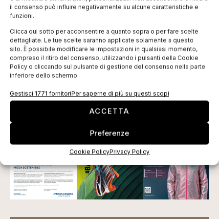
abbigliamento.
il consenso può influire negativamente su alcune caratteristiche e
L’elemento distintivo della strategia aziendale,
funzioni.
rimasto centrale in oltre 50 anni di attività è la
Clicca qui sotto per acconsentire a quanto sopra o per fare scelte
rappresentanza di prodotti selezionati per l’industria
dettagliate. Le tue scelte saranno applicate solamente a questo
sito. È possibile modificare le impostazioni in qualsiasi momento,
tessile abbinata a servizi di ricerca, formazione e
compreso il ritiro del consenso, utilizzando i pulsanti della Cookie
post venditaaltamente qualificati.
Policy o cliccando sul pulsante di gestione del consenso nella parte
inferiore dello schermo.
Tag:
decorazione
ricamo
Studio Auriga
Tajima
Gestisci 1771 fornitori
Per saperne di più su questi scopi
EDICOLA WEB
ACCETTA
Preferenze
Cookie Policy
Privacy Policy