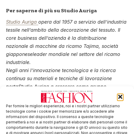
Per saperne di più su Studio Auriga
Studio Auriga
opera dal 1957 a servizio dell’industria
tessile nell’ambito della decorazione del tessuto. Il
core business dell’azienda è la distribuzione
nazionale di macchine da ricamo Tajima, società
giapponeseleader mondiale nel settore del ricamo
industriale.
Negli anni l’innovazione tecnologica e la ricerca
continua su materiali e tecniche di lavorazione
portaStudio Auriga a crescere come gruppo.
L’offerta si amplia gradualmente anche di altri
prodotti destinati ad operatori tessili tra i quali filati
Per fornire le migliori esperienze, noi e i nostri partner utilizziamo
Aurifil per il ricamo industriale e domestico, software
tecnologie come i cookie per memorizzare e/o accedere alle
informazioni del dispositivo. Il consenso a queste tecnologie
Pulse per la creazione didisegni da ricamare o
permetterà a noi e ai nostri partner di elaborare dati personali come il
stampare, stampanti digitali Anajet per tessuto e
comportamento durante la navigazione o gli ID univoci su questo sito
e di mostrare annunci (non) personalizzati. Non acconsentire o ritirare