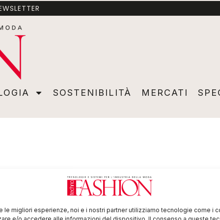
NEWSLETTER
A
SOSTENIBILITÀ
MERCATI
SPECIALI
VIDEO
ADVER
LOGIA
SOSTENIBILITÀ
MERCATI
SPE
E se fosse il piede ad
essere “su misura”?
re le migliori esperienze, noi e i nostri partner utilizziamo tecnologie come i 
re e/o accedere alle informazioni del dispositivo. Il consenso a queste te