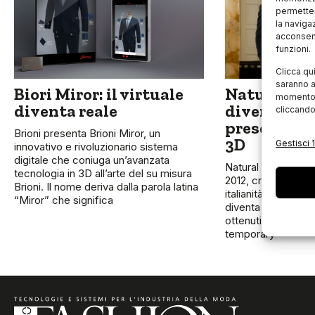
permetter
la naviga
acconsent
funzioni.
Clicca qu
saranno a
Biori Miror: il virtuale
Natural Ge
momento, 
diventa reale
diventa Lan
cliccando
presenta il
Brioni presenta Brioni Miror, un
3D
Gestisci 1
innovativo e rivoluzionario sistema
digitale che coniuga un’avanzata
Natural Genltleman,
tecnologia in 3D all’arte del su misura
2012, cresce e raff
Brioni. Il nome deriva dalla parola latina
italianità anche c
“Miror” che significa
diventa infatti Lan
ottenuti, torna a M
temporary