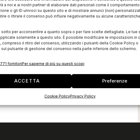
Dal direttore tecnico della nostra rivista
à a noi e ai nostri partner di elaborare dati personali come il comportament
gemella Tecnica Calzaturiera arriva una
zione o gli ID univoci su questo sito e di mostrare annunci (non) personalizzat
riflessione che può adattarsi anche al
ire o ritirare il consenso può influire negativamente su alcune caratteristich
mondo del tessile-abbigliamento. Voi
cosa ne pensate? “Ci sono notizie che
vanno dritte
i sotto per acconsentire a quanto sopra o per fare scelte dettagliate. Le tue 
pplicate solamente a questo sito. È possibile modificare le impostazioni in q
ntleman
compreso il ritiro del consenso, utilizzando i pulsanti della Cookie Policy o
ieri e
 sul pulsante di gestione del consenso nella parte inferiore dello schermo.
 suo scanner
771 fornitori
Per saperne di più su questi scopi
 start up nata nel
orza la propria
ACCETTA
Preferenze
on un nuovo nome:
ieri. Dopo i successi
Cookie Policy
Privacy Policy
ilano con un