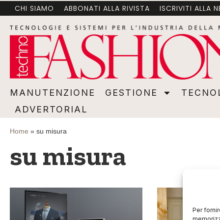
CHI SIAMO
ABBONATI ALLA RIVISTA
ISCRIVITI ALLA 
MANUTENZIONE
GESTIONE
TECNOLOGI
MANUTENZIONE
GESTIONE
TECNO
ADVERTORIAL
Home
»
su misura
su misura
Per forni
memorizza