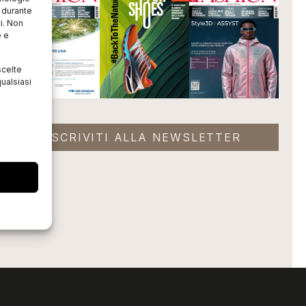
o durante
i. Non
e e
scelte
ualsiasi
ISCRIVITI ALLA NEWSLETTER