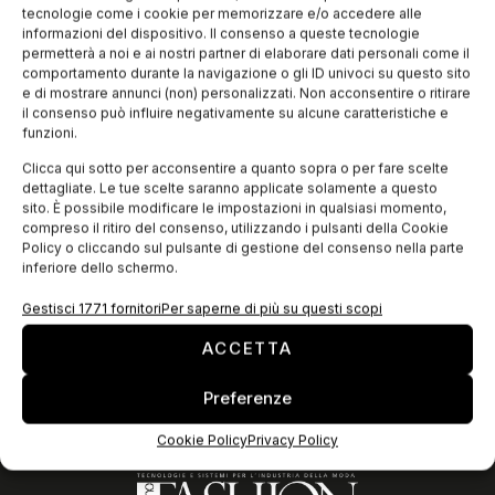
mondiale di sistemi di stiratura industriale, ha lanciato l’ultima
tecnologie come i cookie per memorizzare e/o accedere alle
novità per lo stiro pressato delle camicie. La “macchina
informazioni del dispositivo. Il consenso a queste tecnologie
permetterà a noi e ai nostri partner di elaborare dati personali come il
comportamento durante la navigazione o gli ID univoci su questo sito
e di mostrare annunci (non) personalizzati. Non acconsentire o ritirare
EDICOLA WEB
il consenso può influire negativamente su alcune caratteristiche e
funzioni.
Clicca qui sotto per acconsentire a quanto sopra o per fare scelte
dettagliate. Le tue scelte saranno applicate solamente a questo
sito. È possibile modificare le impostazioni in qualsiasi momento,
compreso il ritiro del consenso, utilizzando i pulsanti della Cookie
Policy o cliccando sul pulsante di gestione del consenso nella parte
inferiore dello schermo.
Gestisci 1771 fornitori
Per saperne di più su questi scopi
ACCETTA
ISCRIVITI ALLA NEWSLETTER
Preferenze
Cookie Policy
Privacy Policy