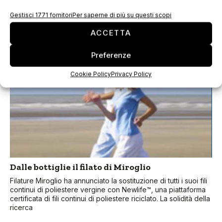
È in programma per il prossimo 24 ottobre il convegno “I
Poliesteri: sostenibilità e utilizzi tecnici”, organizzato da
Gestisci 1771 fornitori
Per saperne di più su questi scopi
AICTC, Associazione Italiana di Chimica Tessile e Coloristica
presso l’Aula Magna del
ACCETTA
Preferenze
Cookie Policy
Privacy Policy
Dalle bottiglie il filato di Miroglio
Filature Miroglio ha annunciato la sostituzione di tutti i suoi fili
continui di poliestere vergine con Newlife™, una piattaforma
certificata di fili continui di poliestere riciclato. La solidità della
ricerca