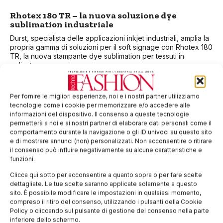
Rhotex 180 TR – la nuova soluzione dye
sublimation industriale
Durst, specialista delle applicazioni inkjet industriali, amplia la
propria gamma di soluzioni per il soft signage con Rhotex 180
TR, la nuova stampante dye sublimation per tessuti in
poliestere e
Per fornire le migliori esperienze, noi e i nostri partner utilizziamo
tecnologie come i cookie per memorizzare e/o accedere alle
informazioni del dispositivo. Il consenso a queste tecnologie
permetterà a noi e ai nostri partner di elaborare dati personali come il
comportamento durante la navigazione o gli ID univoci su questo sito
e di mostrare annunci (non) personalizzati. Non acconsentire o ritirare
il consenso può influire negativamente su alcune caratteristiche e
funzioni.
Clicca qui sotto per acconsentire a quanto sopra o per fare scelte
dettagliate. Le tue scelte saranno applicate solamente a questo
sito. È possibile modificare le impostazioni in qualsiasi momento,
Torna a ottobre l’appuntamento con il
compreso il ritiro del consenso, utilizzando i pulsanti della Cookie
poliestere
Policy o cliccando sul pulsante di gestione del consenso nella parte
inferiore dello schermo.