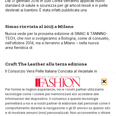
Dal 31 gennaio 2018 in Sud Corea verranno applicati nuovi
standard di salute e sicurezza per gli articoli tessili e in pelle
destinati ai bambini. È stata infatti pubblicata una
Simac rinviata al 2015 a Milano
Nuova sede per la prossima edizione di SIMAC & TANNING-
TECH, che non si svolgeranno a Bologna, come di consueto,
nell’ottobre 2014, ma si terranno a Milano – nella nuova
area fieristica di
Craft The Leather alla terza edizione
Il Consorzio Vera Pelle Italiana Conciata al Vegetale in
collaborazione con Toscana Promozione e la Camera di
Commercio di Pisa, organizza la terza edizione del “Craft
The Leather”, un progetto di formazione rivolto a giovani
Per fornire le migliori esperienze, noi e i nostri partner utilizziamo
aspiranti designer delle
tecnologie come i cookie per memorizzare e/o accedere alle
informazioni del dispositivo. Il consenso a queste tecnologie
permetterà a noi e ai nostri partner di elaborare dati personali come il
comportamento durante la navigazione o gli ID univoci su questo sito
e di mostrare annunci (non) personalizzati. Non acconsentire o ritirare