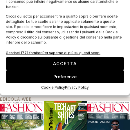
il consenso può influire negativamente su alcune caratteristiche e
funzioni.
Clicca qui sotto per acconsentire a quanto sopra o per fare scelte
dettagliate. Le tue scelte saranno applicate solamente a questo
sito. È possibile modificare le impostazioni in qualsiasi momento,
compreso il ritiro del consenso, utilizzando i pulsanti della Cookie
Policy o cliccando sul pulsante di gestione del consenso nella parte
inferiore dello schermo.
Il Parlamento Europeo approva le nuove
Gestisci 1771 fornitori
Per saperne di più su questi scopi
norme per l’etichettatura
ACCETTA
I consumatori europei non rischieranno più di acquistare
inavvertitamente capi di abbigliamento che contengono parti
in pelle o pelliccia animale e dovranno essere correttamente
Preferenze
informati sulla composizione degli abiti. È
Cookie Policy
Privacy Policy
EDICOLA WEB