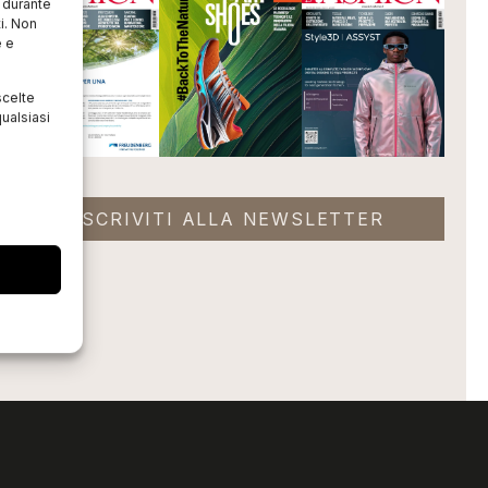
o durante
i. Non
e e
scelte
ualsiasi
ISCRIVITI ALLA NEWSLETTER