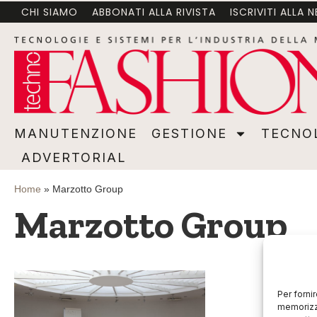
CHI SIAMO
ABBONATI ALLA RIVISTA
ISCRIVITI ALLA 
MANUTENZIONE
GESTIONE
TECNOLOGI
MANUTENZIONE
GESTIONE
TECNO
ADVERTORIAL
Home
»
Marzotto Group
Marzotto Group
Per forni
memorizza