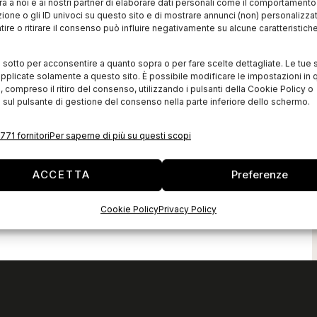
à a noi e ai nostri partner di elaborare dati personali come il comportament
zione o gli ID univoci su questo sito e di mostrare annunci (non) personalizzat
ire o ritirare il consenso può influire negativamente su alcune caratteristich
i sotto per acconsentire a quanto sopra o per fare scelte dettagliate. Le tue 
pplicate solamente a questo sito. È possibile modificare le impostazioni in q
compreso il ritiro del consenso, utilizzando i pulsanti della Cookie Policy o
 sul pulsante di gestione del consenso nella parte inferiore dello schermo.
771 fornitori
Per saperne di più su questi scopi
ACCETTA
Preferenze
Cookie Policy
Privacy Policy