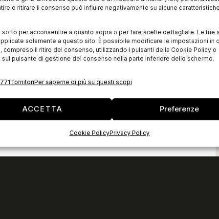
ire o ritirare il consenso può influire negativamente su alcune caratteristich
i sotto per acconsentire a quanto sopra o per fare scelte dettagliate. Le tue 
pplicate solamente a questo sito. È possibile modificare le impostazioni in q
compreso il ritiro del consenso, utilizzando i pulsanti della Cookie Policy o
 sul pulsante di gestione del consenso nella parte inferiore dello schermo.
771 fornitori
Per saperne di più su questi scopi
ACCETTA
Preferenze
Cookie Policy
Privacy Policy