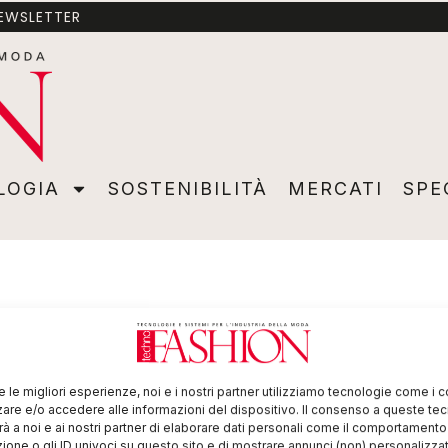
NEWSLETTER
A
SOSTENIBILITÀ
MERCATI
SPECIALI
VIDEO
ADVER
LOGIA
SOSTENIBILITÀ
MERCATI
SPE
re le migliori esperienze, noi e i nostri partner utilizziamo tecnologie come i 
re e/o accedere alle informazioni del dispositivo. Il consenso a queste te
à a noi e ai nostri partner di elaborare dati personali come il comportament
zione o gli ID univoci su questo sito e di mostrare annunci (non) personalizzat