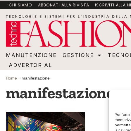
CHI SIAMO
ABBONATI ALLA RIVISTA
ISCRIVITI ALLA 
MANUTENZIONE
GESTIONE
TECNOLOGI
MANUTENZIONE
GESTIONE
TECNO
ADVERTORIAL
Home
»
manifestazione
manifestazione
Per forni
memorizza
permetter
la naviga