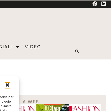
TORIAL
CIALI
VIDEO
cookie per
EDICOLA WEB
cnologie
o durante
i. Non