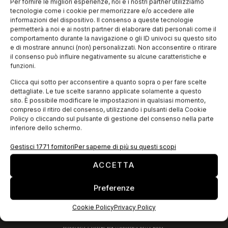
fondazione ad Hameln in Germania sono quelli di un’azienda
Per fornire le migliori esperienze, noi e i nostri partner utilizziamo
salda, che ha saputo attraversare gli anni del boom
tecnologie come i cookie per memorizzare e/o accedere alle
economico, quelli
informazioni del dispositivo. Il consenso a queste tecnologie
permetterà a noi e ai nostri partner di elaborare dati personali come il
comportamento durante la navigazione o gli ID univoci su questo sito
e di mostrare annunci (non) personalizzati. Non acconsentire o ritirare
EDICOLA WEB
il consenso può influire negativamente su alcune caratteristiche e
funzioni.
Clicca qui sotto per acconsentire a quanto sopra o per fare scelte
dettagliate. Le tue scelte saranno applicate solamente a questo
sito. È possibile modificare le impostazioni in qualsiasi momento,
compreso il ritiro del consenso, utilizzando i pulsanti della Cookie
Policy o cliccando sul pulsante di gestione del consenso nella parte
inferiore dello schermo.
Gestisci 1771 fornitori
Per saperne di più su questi scopi
ACCETTA
ISCRIVITI ALLA NEWSLETTER
Preferenze
Cookie Policy
Privacy Policy