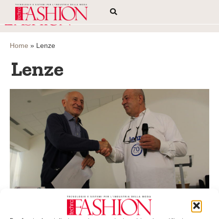
Home
»
Lenze
Lenze
Lenze compie 70 anni
I toni con cui Lenze celebra questi settant’anni dalla sua