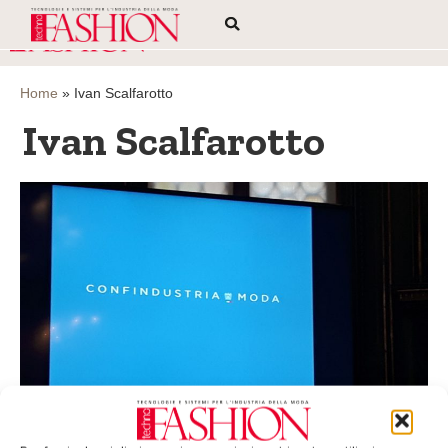
Home
»
Ivan Scalfarotto
Ivan Scalfarotto
È nata Confindustria Moda
È stata annunciata ieri la nascita della nuova federazione