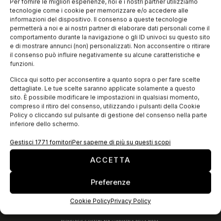
“Confindustria Moda” che riunirà Smi, Fiamp, Anfao e Aimpes
Per fornire le migliori esperienze, noi e i nostri partner utilizziamo
all’interno dell’associazione e degli industriali italiani, e
tecnologie come i cookie per memorizzare e/o accedere alle
rappresenterà più di 67mila aziende
informazioni del dispositivo. Il consenso a queste tecnologie
permetterà a noi e ai nostri partner di elaborare dati personali come il
comportamento durante la navigazione o gli ID univoci su questo sito
e di mostrare annunci (non) personalizzati. Non acconsentire o ritirare
EDICOLA WEB
il consenso può influire negativamente su alcune caratteristiche e
funzioni.
Clicca qui sotto per acconsentire a quanto sopra o per fare scelte
dettagliate. Le tue scelte saranno applicate solamente a questo
sito. È possibile modificare le impostazioni in qualsiasi momento,
compreso il ritiro del consenso, utilizzando i pulsanti della Cookie
Policy o cliccando sul pulsante di gestione del consenso nella parte
inferiore dello schermo.
Gestisci 1771 fornitori
Per saperne di più su questi scopi
ACCETTA
ISCRIVITI ALLA NEWSLETTER
Preferenze
Cookie Policy
Privacy Policy