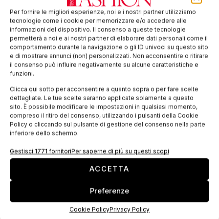
sostenibile e circolare
Per fornire le migliori esperienze, noi e i nostri partner utilizziamo
tecnologie come i cookie per memorizzare e/o accedere alle
Tra le principali sfide di oggi c’è la riduzione dell’impatto
informazioni del dispositivo. Il consenso a queste tecnologie
ambientale dei processi manifatturieri e il Tessile è tra i settori
permetterà a noi e ai nostri partner di elaborare dati personali come il
più coinvolti nelle iniziative di riconfigurazione dei prodotti e
comportamento durante la navigazione o gli ID univoci su questo sito
e di mostrare annunci (non) personalizzati. Non acconsentire o ritirare
il consenso può influire negativamente su alcune caratteristiche e
EDICOLA WEB
funzioni.
Clicca qui sotto per acconsentire a quanto sopra o per fare scelte
dettagliate. Le tue scelte saranno applicate solamente a questo
sito. È possibile modificare le impostazioni in qualsiasi momento,
compreso il ritiro del consenso, utilizzando i pulsanti della Cookie
Policy o cliccando sul pulsante di gestione del consenso nella parte
inferiore dello schermo.
Gestisci 1771 fornitori
Per saperne di più su questi scopi
ACCETTA
Preferenze
ISCRIVITI ALLA NEWSLETTER
Cookie Policy
Privacy Policy