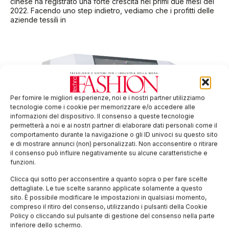
cinese ha registrato una forte crescita nei primi due mesi del
2022. Facendo uno step indietro, vediamo che i profitti delle
aziende tessili in
Per fornire le migliori esperienze, noi e i nostri partner utilizziamo
tecnologie come i cookie per memorizzare e/o accedere alle
informazioni del dispositivo. Il consenso a queste tecnologie
permetterà a noi e ai nostri partner di elaborare dati personali come il
comportamento durante la navigazione o gli ID univoci su questo sito
e di mostrare annunci (non) personalizzati. Non acconsentire o ritirare
il consenso può influire negativamente su alcune caratteristiche e
Dal distretto tessile di Como ai mercati
funzioni.
internazionali
Clicca qui sotto per acconsentire a quanto sopra o per fare scelte
Il progetto LaForte è frutto di una visione imprenditoriale che
dettagliate. Le tue scelte saranno applicate solamente a questo
in breve tempo ha collocato l’eccellenza di una produzione
sito. È possibile modificare le impostazioni in qualsiasi momento,
tutta italiana all’attenzione del mercato globale. La tecnologia
compreso il ritiro del consenso, utilizzando i pulsanti della Cookie
sviluppata dal dipartimento
Policy o cliccando sul pulsante di gestione del consenso nella parte
inferiore dello schermo.