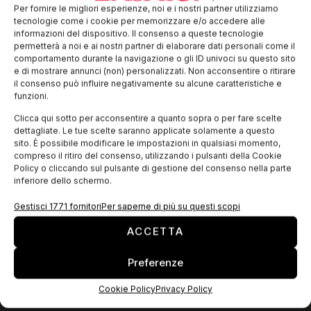
Negli ultimi cinque anni è cresciuta la consapevolezza di
Per fornire le migliori esperienze, noi e i nostri partner utilizziamo
come le nuove tecnologie 4.0 possano incidere
tecnologie come i cookie per memorizzare e/o accedere alle
positivamente sul sistema delle imprese. In risposta all’annosa
informazioni del dispositivo. Il consenso a queste tecnologie
mancanza di un chiaro piano industriale,
permetterà a noi e ai nostri partner di elaborare dati personali come il
comportamento durante la navigazione o gli ID univoci su questo sito
e di mostrare annunci (non) personalizzati. Non acconsentire o ritirare
il consenso può influire negativamente su alcune caratteristiche e
EDICOLA WEB
funzioni.
Clicca qui sotto per acconsentire a quanto sopra o per fare scelte
dettagliate. Le tue scelte saranno applicate solamente a questo
sito. È possibile modificare le impostazioni in qualsiasi momento,
compreso il ritiro del consenso, utilizzando i pulsanti della Cookie
Policy o cliccando sul pulsante di gestione del consenso nella parte
inferiore dello schermo.
Gestisci 1771 fornitori
Per saperne di più su questi scopi
ACCETTA
Preferenze
ISCRIVITI ALLA NEWSLETTER
Cookie Policy
Privacy Policy