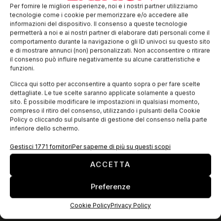
Un capo tecnico è così definito in quanto è in grado di
Per fornire le migliori esperienze, noi e i nostri partner utilizziamo
garantire prestazioni ad alto contenuto tecnico (per esempio
tecnologie come i cookie per memorizzare e/o accedere alle
costruiti con tessuti tecnici per abbigliamento sportivo),
informazioni del dispositivo. Il consenso a queste tecnologie
legate principalmente alla protezione
permetterà a noi e ai nostri partner di elaborare dati personali come il
comportamento durante la navigazione o gli ID univoci su questo sito
e di mostrare annunci (non) personalizzati. Non acconsentire o ritirare
il consenso può influire negativamente su alcune caratteristiche e
EDICOLA WEB
funzioni.
Clicca qui sotto per acconsentire a quanto sopra o per fare scelte
dettagliate. Le tue scelte saranno applicate solamente a questo
sito. È possibile modificare le impostazioni in qualsiasi momento,
compreso il ritiro del consenso, utilizzando i pulsanti della Cookie
Policy o cliccando sul pulsante di gestione del consenso nella parte
inferiore dello schermo.
Gestisci 1771 fornitori
Per saperne di più su questi scopi
ACCETTA
Preferenze
ISCRIVITI ALLA NEWSLETTER
Cookie Policy
Privacy Policy