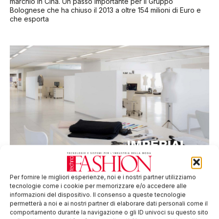
marchio in Cina. Un passo importante per il Gruppo
Bolognese che ha chiuso il 2013 a oltre 154 milioni di Euro e
che esporta
Imperial ha scelto Lectra Fashion PLM
Lectra ha annunciato in questi giorni che l’azienda Imperial sta
introducendo il Lectra Fashion PLM per rinforzare la sua
Per fornire le migliori esperienze, noi e i nostri partner utilizziamo
posizione nel mercato del fast-fashion e per supportare la
tecnologie come i cookie per memorizzare e/o accedere alle
sua strategia
informazioni del dispositivo. Il consenso a queste tecnologie
permetterà a noi e ai nostri partner di elaborare dati personali come il
comportamento durante la navigazione o gli ID univoci su questo sito