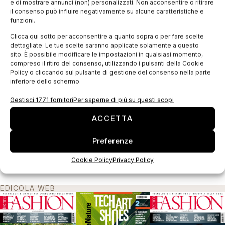
e di mostrare annunci (non) personalizzati. Non acconsentire o ritirare
il consenso può influire negativamente su alcune caratteristiche e
funzioni.
Clicca qui sotto per acconsentire a quanto sopra o per fare scelte
dettagliate. Le tue scelte saranno applicate solamente a questo
sito. È possibile modificare le impostazioni in qualsiasi momento,
compreso il ritiro del consenso, utilizzando i pulsanti della Cookie
Policy o cliccando sul pulsante di gestione del consenso nella parte
inferiore dello schermo.
Gestisci 1771 fornitori
Per saperne di più su questi scopi
Imperial rafforza il suo impegno nel retail
ACCETTA
Imperial, noto nome del fast fashion italiano, prosegue il suo
piano di espansione in Italia, chiudendo un’operazione
Preferenze
finanziaria del valore complessivo di circa 9 milioni di Euro. Il
progetto messo
Cookie Policy
Privacy Policy
EDICOLA WEB