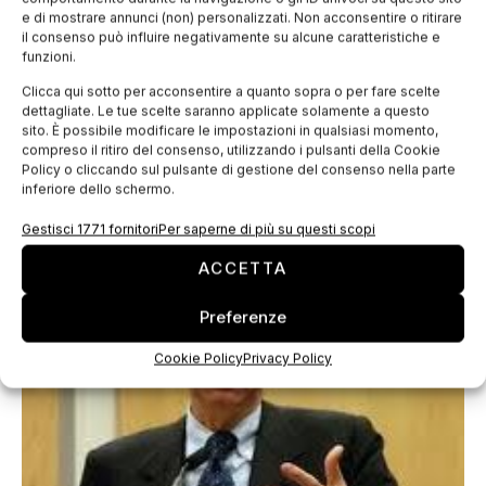
e di mostrare annunci (non) personalizzati. Non acconsentire o ritirare
il consenso può influire negativamente su alcune caratteristiche e
funzioni.
Clicca qui sotto per acconsentire a quanto sopra o per fare scelte
dettagliate. Le tue scelte saranno applicate solamente a questo
Riccardo Monti è il nuovo presidente Ice
sito. È possibile modificare le impostazioni in qualsiasi momento,
compreso il ritiro del consenso, utilizzando i pulsanti della Cookie
E’ Riccardo Monti il nuovo Presidente dell’Agenzia ICE –
Policy o cliccando sul pulsante di gestione del consenso nella parte
Agenzia per la promozione all’estero e
inferiore dello schermo.
l’internazionalizzazione delle imprese italiane. Riccardo
Monti, 44 anni, si è laureato in Economia e Commercio
Gestisci 1771 fornitori
Per saperne di più su questi scopi
all’Università
ACCETTA
Preferenze
Cookie Policy
Privacy Policy