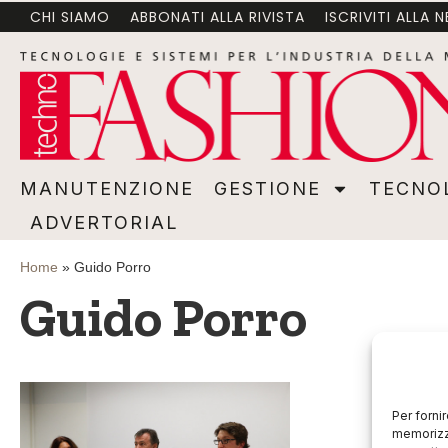
CHI SIAMO
ABBONATI ALLA RIVISTA
ISCRIVITI ALLA 
MANUTENZIONE
GESTIONE
TECNOLOGI
MANUTENZIONE
GESTIONE
TECNO
ADVERTORIAL
Home
»
Guido Porro
Guido Porro
Per forni
memorizza