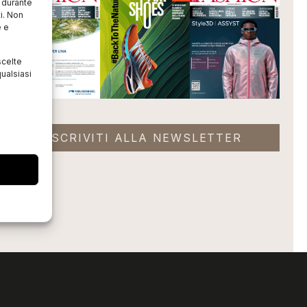
o durante
i. Non
e e
scelte
ualsiasi
ISCRIVITI ALLA NEWSLETTER