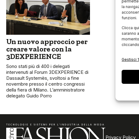
permetter
la naviga
acconsent
funzioni.
Clicca qu
saranno a
momento, 
Un nuovo approccio per
cliccando
creare valore con la
3DEXPERIENCE
Gestisci 1
Sono stati più di 400 i delegati
intervenuti al Forum 3DEXPERIENCE di
Dassault Systemès, svoltosi a fine
novembre presso il centro congressi
della fiera di Milano. L’amministratore
delegato Guido Porro
Privacy Policy