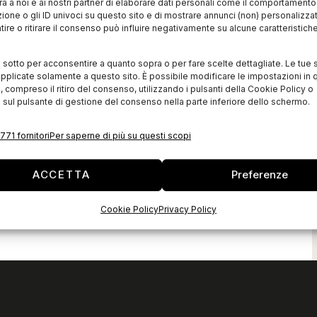
à a noi e ai nostri partner di elaborare dati personali come il comportament
zione o gli ID univoci su questo sito e di mostrare annunci (non) personalizzat
ire o ritirare il consenso può influire negativamente su alcune caratteristich
i sotto per acconsentire a quanto sopra o per fare scelte dettagliate. Le tue 
pplicate solamente a questo sito. È possibile modificare le impostazioni in q
compreso il ritiro del consenso, utilizzando i pulsanti della Cookie Policy o
 sul pulsante di gestione del consenso nella parte inferiore dello schermo.
771 fornitori
Per saperne di più su questi scopi
ACCETTA
Preferenze
Cookie Policy
Privacy Policy