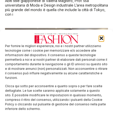
Abiti stile giapponese di Valeria Magistro, Prof. ssa
universitaria di Moda e Design industriale L’area metropolitana
più grande del mondo è quella che include la città di Tokyo,
con i
Per fornire le migliori esperienze, noi e i nostri partner utilizziamo
tecnologie come i cookie per memorizzare e/o accedere alle
informazioni del dispositivo. Il consenso a queste tecnologie
permetterà a noi e ai nostri partner di elaborare dati personali come il
comportamento durante la navigazione o gli ID univoci su questo sito
e di mostrare annunci (non) personalizzati. Non acconsentire o ritirare
il consenso può influire negativamente su alcune caratteristiche e
funzioni.
I filati italiani tornano in Giappone
Clicca qui sotto per acconsentire a quanto sopra o per fare scelte
dettagliate. Le tue scelte saranno applicate solamente a questo
I filati italiani tornano protagonisti in Giappone nella giornata di
sito. È possibile modificare le impostazioni in qualsiasi momento,
oggi e di domani. A Tokyo, come di consueto, si svolge il
compreso il ritiro del consenso, utilizzando i pulsanti della Cookie
Workshop Filati, organizzato dalla Camera di Commercio di
Policy o cliccando sul pulsante di gestione del consenso nella parte
inferiore dello schermo.