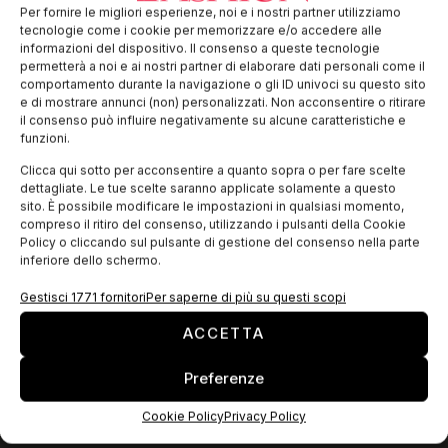
di Avv. Giuseppe Croari – Dott. Pietro Sambataro, www.fclex.it.
Per fornire le migliori esperienze, noi e i nostri partner utilizziamo
Specialmente negli ultimi tempi, i contatti fra mondo della
tecnologie come i cookie per memorizzare e/o accedere alle
Moda e videogame sono stati frequenti e serrati, al punto
informazioni del dispositivo. Il consenso a queste tecnologie
che molti hanno
permetterà a noi e ai nostri partner di elaborare dati personali come il
comportamento durante la navigazione o gli ID univoci su questo sito
e di mostrare annunci (non) personalizzati. Non acconsentire o ritirare
il consenso può influire negativamente su alcune caratteristiche e
EDICOLA WEB
funzioni.
Clicca qui sotto per acconsentire a quanto sopra o per fare scelte
dettagliate. Le tue scelte saranno applicate solamente a questo
sito. È possibile modificare le impostazioni in qualsiasi momento,
compreso il ritiro del consenso, utilizzando i pulsanti della Cookie
Policy o cliccando sul pulsante di gestione del consenso nella parte
inferiore dello schermo.
Gestisci 1771 fornitori
Per saperne di più su questi scopi
ACCETTA
Preferenze
ISCRIVITI ALLA NEWSLETTER
Cookie Policy
Privacy Policy