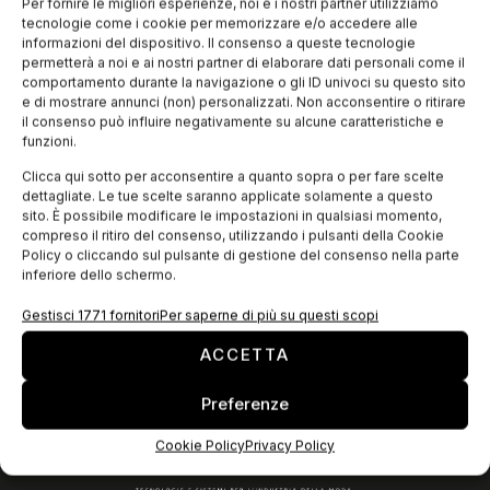
Il progetto di Lara, Viviana e Cristina si colloca bene sia
Per fornire le migliori esperienze, noi e i nostri partner utilizziamo
rispetto al principio di ricercatezza, in particolare per linee,
tecnologie come i cookie per memorizzare e/o accedere alle
materie e dettagli del prodotto, che rispetto al principio di
informazioni del dispositivo. Il consenso a queste tecnologie
permetterà a noi e ai nostri partner di elaborare dati personali come il
comportamento durante la navigazione o gli ID univoci su questo sito
e di mostrare annunci (non) personalizzati. Non acconsentire o ritirare
EDICOLA WEB
il consenso può influire negativamente su alcune caratteristiche e
funzioni.
Clicca qui sotto per acconsentire a quanto sopra o per fare scelte
dettagliate. Le tue scelte saranno applicate solamente a questo
sito. È possibile modificare le impostazioni in qualsiasi momento,
compreso il ritiro del consenso, utilizzando i pulsanti della Cookie
Policy o cliccando sul pulsante di gestione del consenso nella parte
inferiore dello schermo.
Gestisci 1771 fornitori
Per saperne di più su questi scopi
ACCETTA
ISCRIVITI ALLA NEWSLETTER
Preferenze
Cookie Policy
Privacy Policy