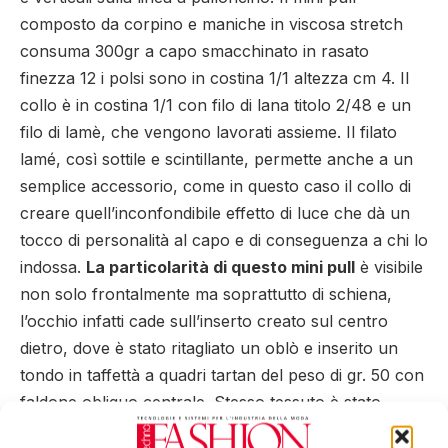
composto da corpino e maniche in viscosa stretch
consuma 300gr a capo smacchinato in rasato
finezza 12 i polsi sono in costina 1/1 altezza cm 4. Il
collo è in costina 1/1 con filo di lana titolo 2/48 e un
filo di lamè, che vengono lavorati assieme. Il filato
lamé, così sottile e scintillante, permette anche a un
semplice accessorio, come in questo caso il collo di
creare quell’inconfondibile effetto di luce che dà un
tocco di personalità al capo e di conseguenza a chi lo
indossa.
La particolarità di questo mini pull
è visibile
non solo frontalmente ma soprattutto di schiena,
l’occhio infatti cade sull’inserto creato sul centro
dietro, dove è stato ritagliato un oblò e inserito un
tondo in taffettà a quadri tartan del peso di gr. 50 con
faldone obliquo centrale. Stesso tessuto è stato
inserito nel fondo corpi dove è stata posizionata una