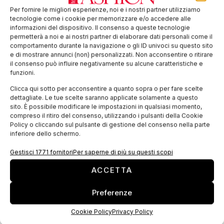
rouche a pieghe piatte alta cm. 25 e larga mt. 1.50. La
Per fornire le migliori esperienze, noi e i nostri partner utilizziamo
parte superiore è
conclusa da una spilla
, realizzata
tecnologie come i cookie per memorizzare e/o accedere alle
informazioni del dispositivo. Il consenso a queste tecnologie
da petali in due tessuti e la parte centrale da un fiore
permetterà a noi e ai nostri partner di elaborare dati personali come il
in plastica. La
gonna
, invece, è composta da un
comportamento durante la navigazione o gli ID univoci su questo sito
e di mostrare annunci (non) personalizzati. Non acconsentire o ritirare
unico tessuto di lana a righe nero/blu laminato. La
il consenso può influire negativamente su alcune caratteristiche e
parte più importante è a righe orizzontali, mentre la
funzioni.
balza sul fondo, alta cm. 20 è a righe verticali, totale
Clicca qui sotto per acconsentire a quanto sopra o per fare scelte
consumo tessuto mt. 1.50. L’
effetto a palloncino
è
dettagliate. Le tue scelte saranno applicate solamente a questo
sito. È possibile modificare le impostazioni in qualsiasi momento,
ottenuto da piccole piegoline pizzicate sull’orlo. Per
compreso il ritiro del consenso, utilizzando i pulsanti della Cookie
indossare comodamente il capo è stata posizionata
Policy o cliccando sul pulsante di gestione del consenso nella parte
inferiore dello schermo.
una cerniera invisibile sul centro. Dalla cintura alta 3
cm, partono piccole pieghe sciolte, profonde 2,5 cm,
Gestisci 1771 fornitori
Per saperne di più su questi scopi
che dal centro guardano verso l’esterno, sia davanti
ACCETTA
che dietro.
Preferenze
Fasi di lavorazione
Cookie Policy
Privacy Policy