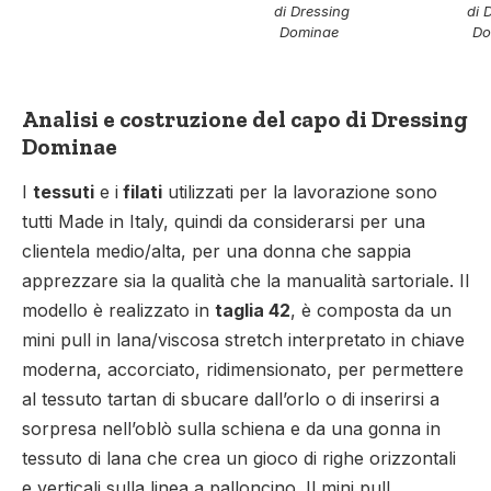
di Dressing
di 
Dominae
Do
Analisi e costruzione del capo di Dressing
Dominae
I
tessuti
e i
filati
utilizzati per la lavorazione sono
tutti Made in Italy, quindi da considerarsi per una
clientela medio/alta, per una donna che sappia
apprezzare sia la qualità che la manualità sartoriale. Il
modello è realizzato in
taglia 42
, è composta da un
mini pull in lana/viscosa stretch interpretato in chiave
moderna, accorciato, ridimensionato, per permettere
al tessuto tartan di sbucare dall’orlo o di inserirsi a
sorpresa nell’oblò sulla schiena e da una gonna in
tessuto di lana che crea un gioco di righe orizzontali
e verticali sulla linea a palloncino. Il mini pull