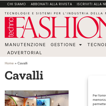
CHI SIAMO
ABBONATI ALLA RIVISTA
ISCRIVITI ALLA 
MANUTENZIONE
GESTIONE
TECNOLOGI
MANUTENZIONE
GESTIONE
TECNO
ADVERTORIAL
Home
»
Cavalli
Cavalli
Per forni
memorizza
permetter