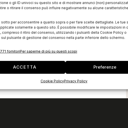
zione o gli ID univoci su questo sito e di mostrare annunci (non) personalizzat
ire o ritirare il consenso può influire negativamente su alcune caratteristich
i sotto per acconsentire a quanto sopra o per fare scelte dettagliate. Le tue 
pplicate solamente a questo sito. È possibile modificare le impostazioni in q
compreso il ritiro del consenso, utilizzando i pulsanti della Cookie Policy o
 sul pulsante di gestione del consenso nella parte inferiore dello schermo.
771 fornitori
Per saperne di più su questi scopi
ACCETTA
Preferenze
Cookie Policy
Privacy Policy