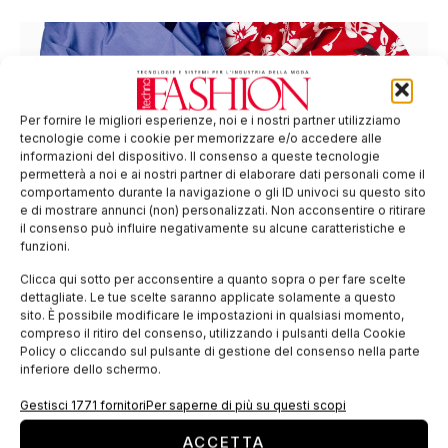
Per fornire le migliori esperienze, noi e i nostri partner utilizziamo
tecnologie come i cookie per memorizzare e/o accedere alle
informazioni del dispositivo. Il consenso a queste tecnologie
permetterà a noi e ai nostri partner di elaborare dati personali come il
comportamento durante la navigazione o gli ID univoci su questo sito
e di mostrare annunci (non) personalizzati. Non acconsentire o ritirare
il consenso può influire negativamente su alcune caratteristiche e
Un accordo per promuovere raccolta e
funzioni.
recupero di abiti usati
Clicca qui sotto per acconsentire a quanto sopra o per fare scelte
Sostenere lo sviluppo della raccolta differenziata dei rifiuti
dettagliate. Le tue scelte saranno applicate solamente a questo
tessili e degli abiti usati in Italia, con evidenti vantaggi in
sito. È possibile modificare le impostazioni in qualsiasi momento,
termini ambientali, economici e sociali per la collettività,
compreso il ritiro del consenso, utilizzando i pulsanti della Cookie
riducendo i costi sostenuti dai Comuni.
Policy o cliccando sul pulsante di gestione del consenso nella parte
inferiore dello schermo.
Gestisci 1771 fornitori
Per saperne di più su questi scopi
ACCETTA