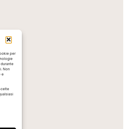
cookie per
cnologie
o durante
i. Non
e e
scelte
ualsiasi