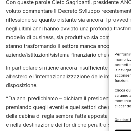
Con queste parole Cleto Sagripanti, presidente ANCI,
voluto commentare il Decreto Sviluppo recentement
riflessione su quanto distante sia ancora il provvedi
negli ultimi anni hanno avviato una profonda trasform
modello di business, sia produttivo sia commercial
stanno trasformando il settore manca ancora un vola
aziende/istituzioni/sistema finanziario che apra un n
Per forni
memorizza
permetter
In particolare si ritiene ancora insufficiente l’imp
la naviga
acconsent
all’estero e l’internazionalizzazione delle imprese it
funzioni.
disposizione.
Clicca qu
saranno a
“Da anni predichiamo – dichiara il presidente Sagripa
momento, 
cliccando
premiando quegli eventi e quei settori che rapprese
della cabina di regia sembra fatta apposta per non 
Gestisci 1
e nella destinazione dei fondi che peraltro sono anc