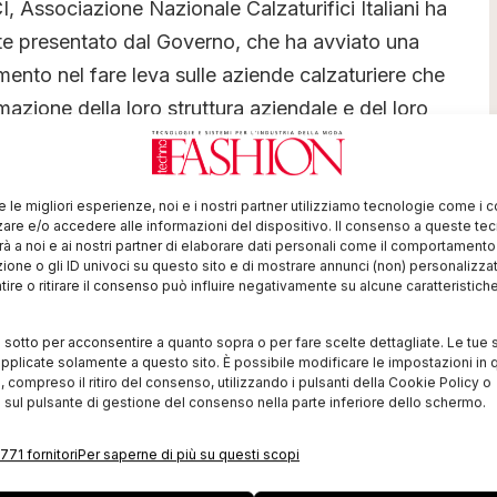
 Associazione Nazionale Calzaturifici Italiani ha
e presentato dal Governo, che ha avviato una
mento nel fare leva sulle aziende calzaturiere che
azione della loro struttura aziendale e del loro
e. A queste aziende che si stanno trasformando e che
no sistemico di crescita, un’alleanza
uovo ciclo di sviluppo.
re le migliori esperienze, noi e i nostri partner utilizziamo tecnologie come i 
re e/o accedere alle informazioni del dispositivo. Il consenso a queste te
à a noi e ai nostri partner di elaborare dati personali come il comportament
egno assunto sulla nuova Agenzia per la promozione
zione o gli ID univoci su questo sito e di mostrare annunci (non) personalizzat
ire o ritirare il consenso può influire negativamente su alcune caratteristich
aliane: poco chiari ad esempio i fondi messi a
i sotto per acconsentire a quanto sopra o per fare scelte dettagliate. Le tue 
pplicate solamente a questo sito. È possibile modificare le impostazioni in q
nti – che occorre avere il coraggio delle scelte,
compreso il ritiro del consenso, utilizzando i pulsanti della Cookie Policy o
 sul pulsante di gestione del consenso nella parte inferiore dello schermo.
ntano un volano per il paese. Invece l’allargamento
scontentare nessuno, ma crea difficoltà nella gestione
771 fornitori
Per saperne di più su questi scopi
ora poco chiari nella loro consistenza”.