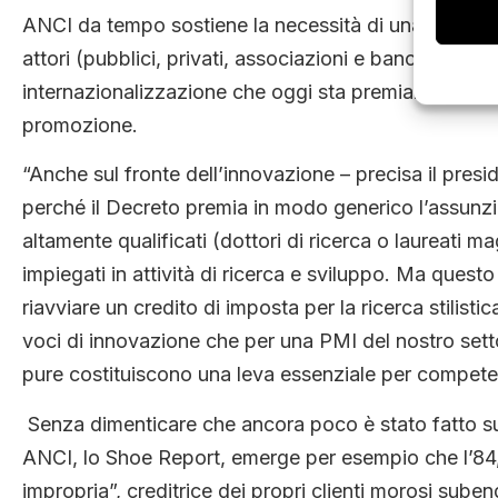
ANCI da tempo sostiene la necessità di una nuova “al
attori (pubblici, privati, associazioni e banche). Non
internazionalizzazione che oggi sta premiando alcune 
promozione.
“Anche sul fronte dell’innovazione – precisa il presi
perché il Decreto premia in modo generico l’assunzio
altamente qualificati (dottori di ricerca o laureati ma
impiegati in attività di ricerca e sviluppo. Ma quest
riavviare un credito di imposta per la ricerca stilisti
voci di innovazione che per una PMI del nostro sett
pure costituiscono una leva essenziale per compete
Senza dimenticare che ancora poco è stato fatto sul
ANCI, lo Shoe Report, emerge per esempio che l’84,
impropria”, creditrice dei propri clienti morosi subend