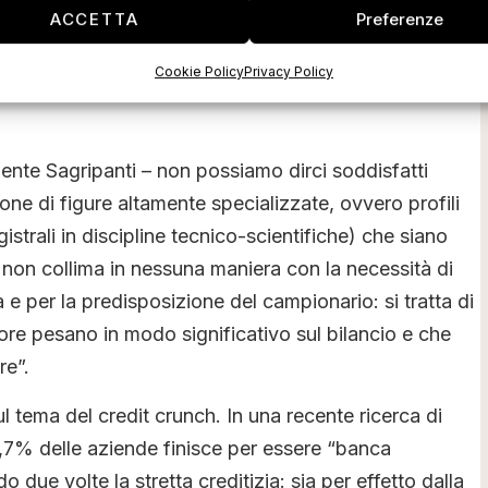
ACCETTA
Preferenze
leanza per la crescita” basata sulla sinergia di più
 si tratta solo di supportare il processo di
Cookie Policy
Privacy Policy
imprese, ma di riqualificare la politica di
dente Sagripanti – non possiamo dirci soddisfatti
ne di figure altamente specializzate, ovvero profili
gistrali in discipline tecnico-scientifiche) che siano
o non collima in nessuna maniera con la necessità di
ca e per la predisposizione del campionario: si tratta di
ore pesano in modo significativo sul bilancio e che
re”.
 tema del credit crunch. In una recente ricerca di
7% delle aziende finisce per essere “banca
o due volte la stretta creditizia: sia per effetto dalla