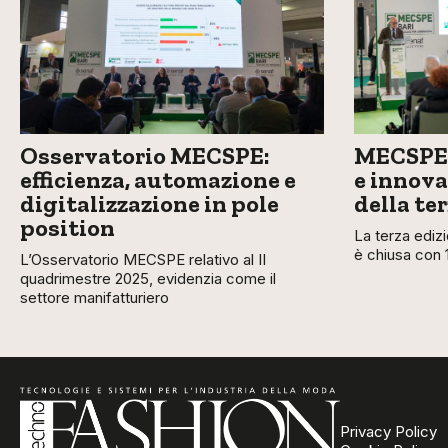
Osservatorio MECSPE:
MECSPE 
efficienza, automazione e
e innova
digitalizzazione in pole
della te
position
La terza ediz
è chiusa con 
L’Osservatorio MECSPE relativo al II
quadrimestre 2025, evidenzia come il
settore manifatturiero
Privacy Policy