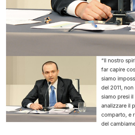
“Il nostro spi
far capire co
siamo impossib
del 2011, non
siamo presi i
analizzare il
comparto, e r
del cambiamen