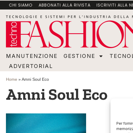
CHI SIAMO
ABBONATI ALLA RIVISTA
ISCRIVITI ALLA 
MANUTENZIONE
GESTIONE
TECNOLOGI
MANUTENZIONE
GESTIONE
TECNO
ADVERTORIAL
Home
»
Amni Soul Eco
Amni Soul Eco
Per forni
memorizza