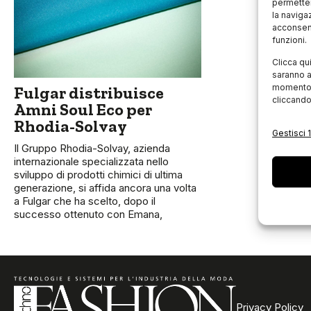
permetter
la naviga
acconsent
funzioni.
Clicca qu
saranno a
momento, 
Fulgar distribuisce
cliccando
Amni Soul Eco per
Rhodia-Solvay
Gestisci 1
Il Gruppo Rhodia-Solvay, azienda
internazionale specializzata nello
sviluppo di prodotti chimici di ultima
generazione, si affida ancora una volta
a Fulgar che ha scelto, dopo il
successo ottenuto con Emana,
Privacy Policy