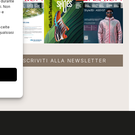
o durante
i. Non
e e
scelte
ualsiasi
ISCRIVITI ALLA NEWSLETTER