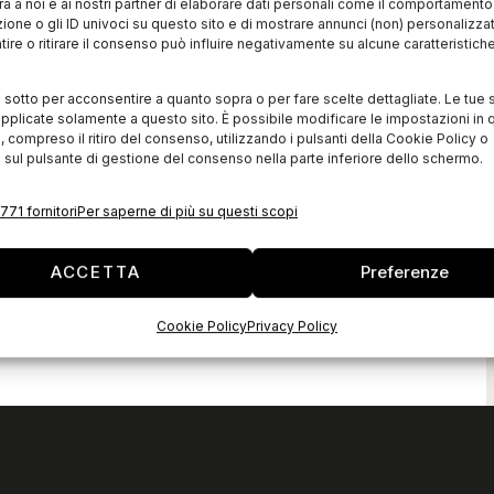
à a noi e ai nostri partner di elaborare dati personali come il comportament
zione o gli ID univoci su questo sito e di mostrare annunci (non) personalizzat
ire o ritirare il consenso può influire negativamente su alcune caratteristich
i sotto per acconsentire a quanto sopra o per fare scelte dettagliate. Le tue 
pplicate solamente a questo sito. È possibile modificare le impostazioni in q
compreso il ritiro del consenso, utilizzando i pulsanti della Cookie Policy o
 sul pulsante di gestione del consenso nella parte inferiore dello schermo.
771 fornitori
Per saperne di più su questi scopi
ACCETTA
Preferenze
Cookie Policy
Privacy Policy