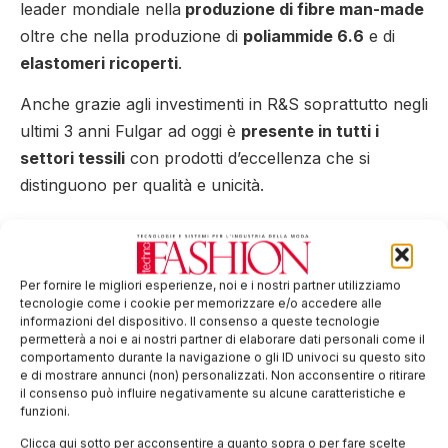
leader mondiale nella
produzione di fibre man-made
oltre che nella produzione di
poliammide 6.6
e di
elastomeri ricoperti
.
Anche grazie agli investimenti in R&S soprattutto negli
ultimi 3 anni Fulgar ad oggi è
presente in tutti i
settori tessili
con prodotti d’eccellenza che si
distinguono per qualità e unicità.
Una così grande versatilità nei prodotti è possibile
solo come frutto della progettazione, del design e
della struttura dei manufatti che tiene conto delle
Per fornire le migliori esperienze, noi e i nostri partner utilizziamo
tecnologie come i cookie per memorizzare e/o accedere alle
prestazioni d’uso e del comfort richiesto dal
informazioni del dispositivo. Il consenso a queste tecnologie
consumatore.
permetterà a noi e ai nostri partner di elaborare dati personali come il
comportamento durante la navigazione o gli ID univoci su questo sito
Per
maggiori informazioni su Fulgar
visita il
sito web
.
e di mostrare annunci (non) personalizzati. Non acconsentire o ritirare
il consenso può influire negativamente su alcune caratteristiche e
funzioni.
Tag:
Fulgar
sportswear
Clicca qui sotto per acconsentire a quanto sopra o per fare scelte