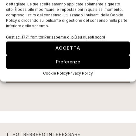
EDICOLA WEB
dettagliate. Le tue scelte saranno applicate solamente a questo
sito. È possibile modificare le impostazioni in qualsiasi momento,
compreso il ritiro del consenso, utilizzando i pulsanti della Cookie
Policy o cliccando sul pulsante di gestione del consenso nella parte
inferiore dello schermo.
Gestisci 1771 fornitori
Per saperne di più su questi scopi
ACCETTA
Preferenze
Cookie Policy
Privacy Policy
ISCRIVITI ALLA NEWSLETTER
TI POTREBBERO INTERESSARE