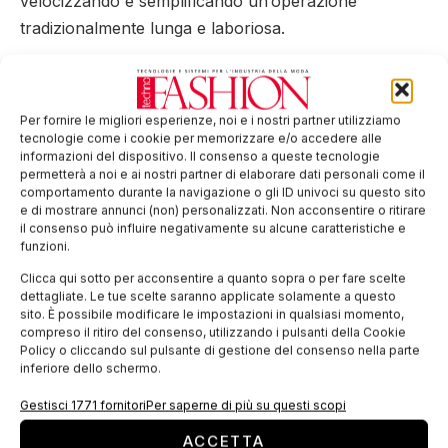
velocizzando e semplificando un’operazione
tradizionalmente lunga e laboriosa.
Per ulteriori informazioni visita il
sito web
di Corino
Macchine.
Per fornire le migliori esperienze, noi e i nostri partner utilizziamo
Tag:
Corino macchine
stampa digitale
tecnologie come i cookie per memorizzare e/o accedere alle
informazioni del dispositivo. Il consenso a queste tecnologie
permetterà a noi e ai nostri partner di elaborare dati personali come il
EDICOLA WEB
comportamento durante la navigazione o gli ID univoci su questo sito
e di mostrare annunci (non) personalizzati. Non acconsentire o ritirare
il consenso può influire negativamente su alcune caratteristiche e
funzioni.
Clicca qui sotto per acconsentire a quanto sopra o per fare scelte
dettagliate. Le tue scelte saranno applicate solamente a questo
sito. È possibile modificare le impostazioni in qualsiasi momento,
compreso il ritiro del consenso, utilizzando i pulsanti della Cookie
Policy o cliccando sul pulsante di gestione del consenso nella parte
inferiore dello schermo.
Gestisci 1771 fornitori
Per saperne di più su questi scopi
ISCRIVITI ALLA NEWSLETTER
ACCETTA