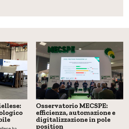
ellese:
Osservatorio MECSPE:
ologico
efficienza, automazione e
bile
digitalizzazione in pole
position
llese ha