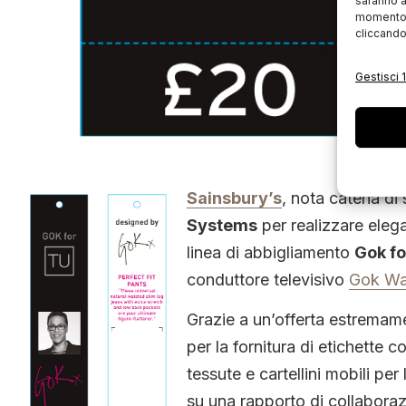
saranno a
momento, 
cliccando
Gestisci 1
Sainsbury’s
, n
ota catena di
Systems
per realizzare elegan
linea di abbigliamento
Gok fo
conduttore televisivo
Gok W
Grazie a un’offerta estremam
per la fornitura di etichette 
tessute e cartellini mobili pe
su una rapporto di collabora