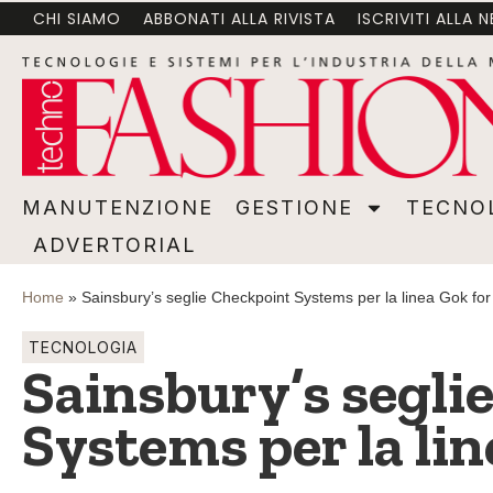
CHI SIAMO
ABBONATI ALLA RIVISTA
ISCRIVITI ALLA 
MANUTENZIONE
GESTIONE
TECNOLOGI
MANUTENZIONE
GESTIONE
TECNO
ADVERTORIAL
Home
»
Sainsbury’s seglie Checkpoint Systems per la linea Gok fo
TECNOLOGIA
Sainsbury’s segli
Systems per la li