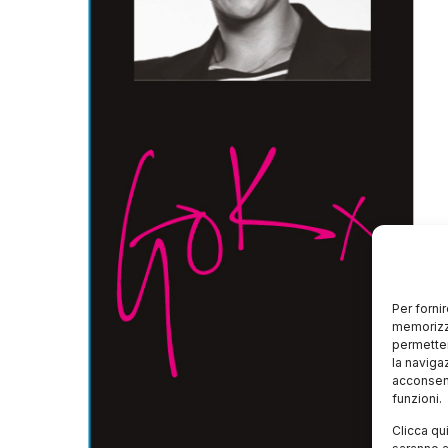
Per forni
memorizza
permetter
la naviga
acconsent
funzioni.
Clicca qu