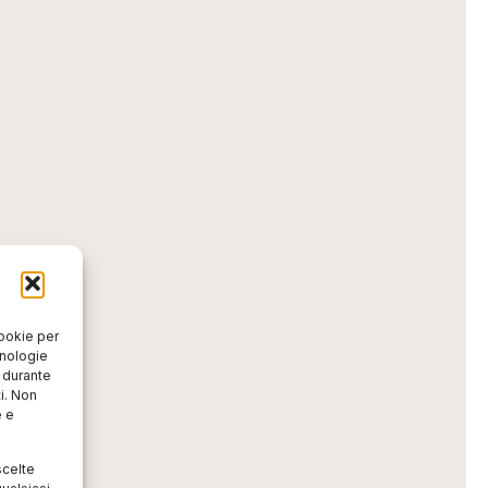
cookie per
cnologie
o durante
i. Non
e e
scelte