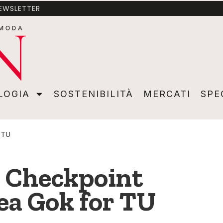
NEWSLETTER
A
SOSTENIBILITÀ
MERCATI
SPECIALI
VIDEO
ADVER
LOGIA
SOSTENIBILITÀ
MERCATI
SPE
r TU
e Checkpoint
nea Gok for TU