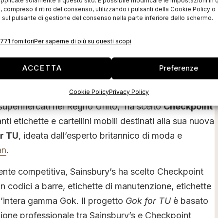
pplicate solamente a questo sito. È possibile modificare le impostazioni in q
compreso il ritiro del consenso, utilizzando i pulsanti della Cookie Policy o
 sul pulsante di gestione del consenso nella parte inferiore dello schermo.
771 fornitori
Per saperne di più su questi scopi
ACCETTA
Preferenze
Cookie Policy
Privacy Policy
 supermercati nel Regno Unito, ha scelto
Checkpoint
ti etichette e cartellini mobili destinati alla sua nuova
r TU
, ideata dall’esperto britannico di moda e
an
.
ente competitiva, Sainsbury’s ha scelto Checkpoint
con codici a barre, etichette di manutenzione, etichette
r l’intera gamma Gok. Il progetto
Gok for TU
è basato
zione professionale tra Sainsbury’s e Checkpoint