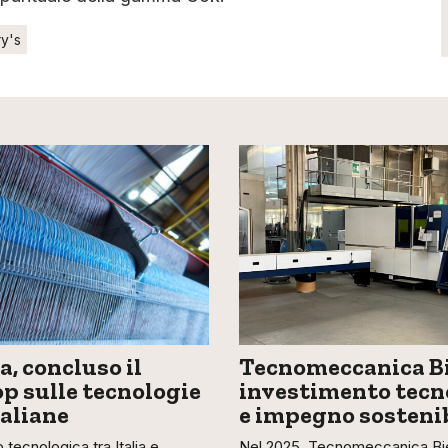
y's
, concluso il
Tecnomeccanica Bi
 sulle tecnologie
investimento tecn
taliane
e impegno sosteni
 tecnologica tra Italia e
Nel 2025, Tecnomeccanica Bie