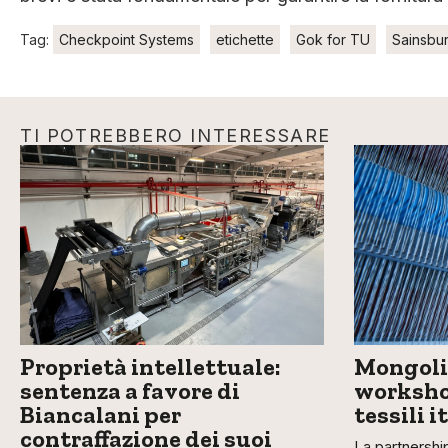
Tag:
Checkpoint Systems
etichette
Gok for TU
Sainsbur
TI POTREBBERO INTERESSARE
Proprietà intellettuale:
Mongolia
sentenza a favore di
workshop
Biancalani per
tessili i
contraffazione dei suoi
La partnership